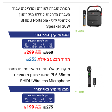
חגורת הגברה למורים ומדריכים עבור
העברת הדרכות כוללת מיקרופון
אלחוטי ידני - SHIDU Portable
Speaker 30W
מבצעי קיץ באייבורי
זמן לסיום המבצע
23
05
49
36
שניות
דקות
שעות
ימים
מחיר
299
350
₪
₪
מבצע
מחיר מבצע באילת
253
₪
מיקרופון אלחוטי ידני איכותי עם מחבר
PL6.35mm תואם למגוון מכשירים
SHIDU Wireless Microphone
מבצעי קיץ באייבורי
זמן לסיום המבצע
23
05
49
36
שניות
דקות
שעות
ימים
מחיר
199
275
₪
₪
מבצע