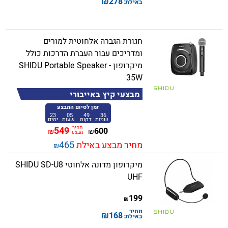
₪
278
באילת:
חגורת הגברה אלחוטית למורים
ומדריכים עבור העברת הדרכות כולל
מיקרופון - SHIDU Portable Speaker
35W
מבצעי קיץ באייבורי
זמן לסיום המבצע
23
05
49
36
שניות
דקות
שעות
ימים
מחיר
549
600
₪
₪
מבצע
מחיר מבצע באילת
465
₪
מיקרופון מדונה אלחוטי SHIDU SD-U8
UHF
199
₪
מחיר
₪
168
באילת: