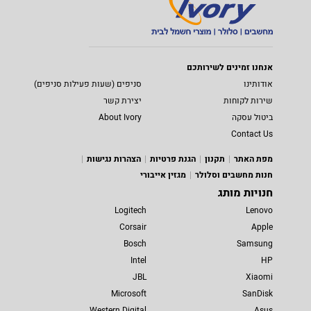
אנחנו זמינים לשירותכם
אודותינו
סניפים (שעות פעילות סניפים)
שירות לקוחות
יצירת קשר
ביטול עסקה
About Ivory
Contact Us
מפת האתר
תקנון
הגנת פרטיות
הצהרות נגישות
חנות מחשבים וסלולר
מגזין אייבורי
חנויות מותג
Logitech
Lenovo
Corsair
Apple
Bosch
Samsung
Intel
HP
JBL
Xiaomi
Microsoft
SanDisk
Western Digital
Asus