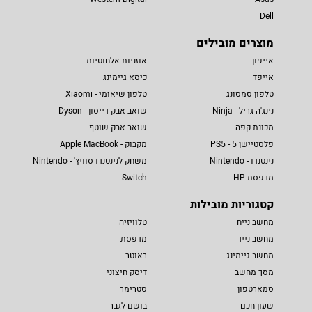
Dell
מוצרים מובילים
אייפון
אוזניות אלחוטיות
אייפד
כיסא גיימינג
טלפון סמסונג
טלפון שיאומי - Xiaomi
נינג'ה גריל - Ninja
שואב אבק דייסון - Dyson
מכונת קפה
שואב אבק שוטף
פלסטיישן 5 - PS5
מקבוק - Apple MacBook
נינטנדו - Nintendo
משחק לנינטנדו סוויץ' - Nintendo
מדפסת HP
Switch
קטגוריות מובילות
מחשב נייח
טלוויזיה
מחשב נייד
מדפסת
מחשב גיימינג
ראוטר
מסך מחשב
דיסק חיצוני
סמארטפון
סטרימר
שעון חכם
בושם לגבר