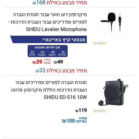
מחיר מבצע באילת
168
₪
מיקרופון דש חוטי עבור חגורת הגברה
למורים ומדריכים עבור העברת הדרכות -
SHIDU Lavalier Microphone
מבצעי קיץ באייבורי
זמן לסיום המבצע
23
05
49
36
שניות
דקות
שעות
ימים
מחיר
39
49
₪
₪
מבצע
מחיר מבצע באילת
33
₪
חגורת הגברה למורים ומדריכים עבור
העברת הדרכות כוללת מיקרופון מדונה
SHIDU SD-S16 10W
119
₪
מחיר
₪
100
באילת: