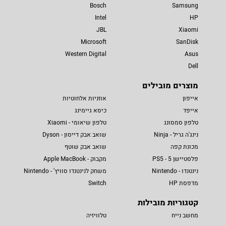
Bosch
Samsung
Intel
HP
JBL
Xiaomi
Microsoft
SanDisk
Western Digital
Asus
Dell
מוצרים מובילים
אייפון
אוזניות אלחוטיות
אייפד
כיסא גיימינג
טלפון סמסונג
טלפון שיאומי - Xiaomi
נינג'ה גריל - Ninja
שואב אבק דייסון - Dyson
מכונת קפה
שואב אבק שוטף
פלסטיישן 5 - PS5
מקבוק - Apple MacBook
נינטנדו - Nintendo
משחק לנינטנדו סוויץ' - Nintendo
מדפסת HP
Switch
קטגוריות מובילות
מחשב נייח
טלוויזיה