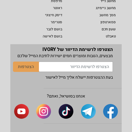
מחשב נייד
מדפסת
מחשב גיימינג
ראוטר
מסך מחשב
דיסק חיצוני
סמארטפון
סטרימר
שעון חכם
בושם לגבר
טאבלט
בושם לאישה
הצטרפו לרשימת הדיוור של IVORY
מבצעים, הטבות ומוצרים חמים ישירות לתיבת המייל שלכם
הצטרפות
בעת ההצטרפות יישלח אליך מייל לאישור
אנחנו בסושיאל, ואתם?