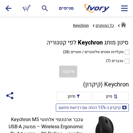
סניפים
כל המותגים
Keychron
סינון מותג
Keychron
לפי קטגוריה
מקלדות וסטים אלחוטיים / חוטיים
(28)
עכברים
(7)
אישור
Keychron (קיקרון)
מיון
סינון
קיקרון ב-15% הנחה עם רכישת מחשב
עכבר ארגונומי אלחוטי Keychron M5
Wireless Ergonomic – ממשק USB-A