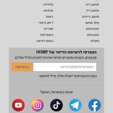
מחשב נייח
טלוויזיה
מחשב נייד
מדפסת
מחשב גיימינג
ראוטר
מסך מחשב
דיסק חיצוני
סמארטפון
סטרימר
שעון חכם
בושם לגבר
טאבלט
בושם לאישה
הצטרפו לרשימת הדיוור של IVORY
מבצעים, הטבות ומוצרים חמים ישירות לתיבת המייל שלכם
הצטרפות
בעת ההצטרפות יישלח אליך מייל לאישור
אנחנו בסושיאל, ואתם?