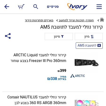
סניפים
חומרה, תוכנות וציוד למחשב
מארזים ופתרונות קירור‏
קירור נוזלי למעבד לתושבת AM5
מיון
סינון
לתושבת AM5
קירור נוזלי למעבד ARCTIC Liquid
Freezer III Pro 360mm בצבע שחור
399
₪
מחיר
₪
338
באילת:
קירור נוזלי למעבד Corsair NAUTILUS
360 RS ARGB 360mm בצבע לבן