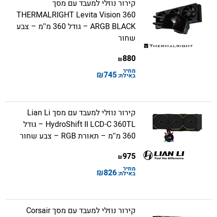
קירור נוזלי למעבד עם מסך
THERMALRIGHT Levita Vision 360
ARGB BLACK – גודל 360 מ''מ – צבע
שחור
880
₪
מחיר
₪
745
באילת:
קירור נוזלי למעבד עם מסך Lian Li
HydroShift II LCD-C 360TL – גודל
360 מ''מ – תאורת RGB – צבע שחור
975
₪
מחיר
₪
826
באילת:
קירור נוזלי למעבד עם מסך Corsair