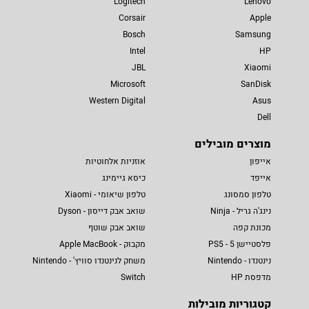
Logitech
Lenovo
Corsair
Apple
Bosch
Samsung
Intel
HP
JBL
Xiaomi
Microsoft
SanDisk
Western Digital
Asus
Dell
מוצרים מובילים
אייפון
אוזניות אלחוטיות
אייפד
כיסא גיימינג
טלפון סמסונג
טלפון שיאומי - Xiaomi
נינג'ה גריל - Ninja
שואב אבק דייסון - Dyson
מכונת קפה
שואב אבק שוטף
פלסטיישן 5 - PS5
מקבוק - Apple MacBook
נינטנדו - Nintendo
משחק לנינטנדו סוויץ' - Nintendo
מדפסת HP
Switch
קטגוריות מובילות