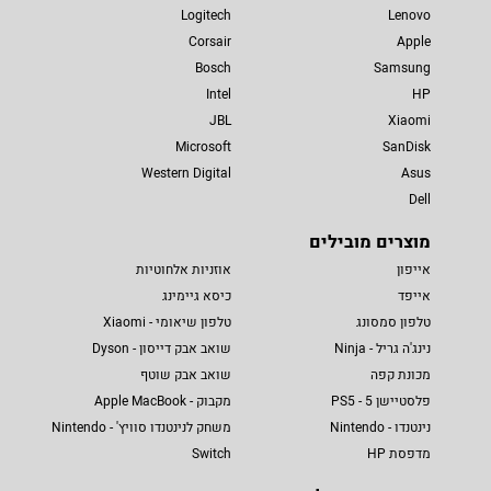
Logitech
Lenovo
Corsair
Apple
Bosch
Samsung
Intel
HP
JBL
Xiaomi
Microsoft
SanDisk
Western Digital
Asus
Dell
מוצרים מובילים
אייפון
אוזניות אלחוטיות
אייפד
כיסא גיימינג
טלפון סמסונג
טלפון שיאומי - Xiaomi
נינג'ה גריל - Ninja
שואב אבק דייסון - Dyson
מכונת קפה
שואב אבק שוטף
פלסטיישן 5 - PS5
מקבוק - Apple MacBook
נינטנדו - Nintendo
משחק לנינטנדו סוויץ' - Nintendo
מדפסת HP
Switch