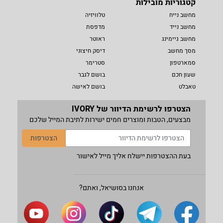
קטגוריות מובילות
מחשב נייח
טלוויזיה
מחשב נייד
מדפסת
מחשב גיימינג
ראוטר
מסך מחשב
דיסק חיצוני
סמארטפון
סטרימר
שעון חכם
בושם לגבר
טאבלט
בושם לאישה
הצטרפו לרשימת הדיוור של IVORY
מבצעים, הטבות ומוצרים חמים ישירות לתיבת המייל שלכם
הצטרפות
בעת ההצטרפות יישלח אליך מייל לאישור
אנחנו בסושיאל, ואתם?