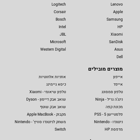
Logitech
Lenovo
Corsair
Apple
Bosch
Samsung
Intel
HP
JBL
Xiaomi
Microsoft
SanDisk
Western Digital
Asus
Dell
מוצרים מובילים
אייפון
אוזניות אלחוטיות
אייפד
כיסא גיימינג
טלפון סמסונג
טלפון שיאומי - Xiaomi
נינג'ה גריל - Ninja
שואב אבק דייסון - Dyson
מכונת קפה
שואב אבק שוטף
פלסטיישן 5 - PS5
מקבוק - Apple MacBook
נינטנדו - Nintendo
משחק לנינטנדו סוויץ' - Nintendo
מדפסת HP
Switch