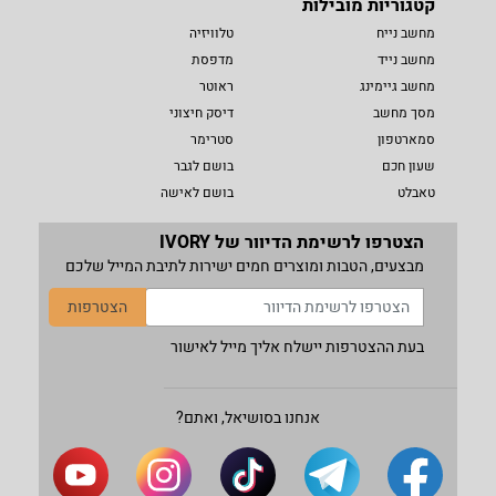
קטגוריות מובילות
מחשב נייח
טלוויזיה
מחשב נייד
מדפסת
מחשב גיימינג
ראוטר
מסך מחשב
דיסק חיצוני
סמארטפון
סטרימר
שעון חכם
בושם לגבר
טאבלט
בושם לאישה
הצטרפו לרשימת הדיוור של IVORY
מבצעים, הטבות ומוצרים חמים ישירות לתיבת המייל שלכם
הצטרפות
בעת ההצטרפות יישלח אליך מייל לאישור
אנחנו בסושיאל, ואתם?