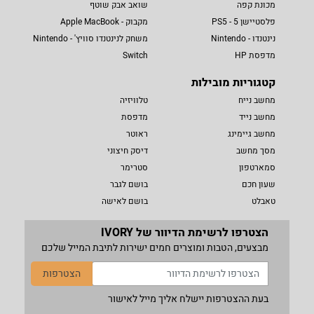
מכונת קפה
שואב אבק שוטף
פלסטיישן 5 - PS5
מקבוק - Apple MacBook
נינטנדו - Nintendo
משחק לנינטנדו סוויץ' - Nintendo
מדפסת HP
Switch
קטגוריות מובילות
מחשב נייח
טלוויזיה
מחשב נייד
מדפסת
מחשב גיימינג
ראוטר
מסך מחשב
דיסק חיצוני
סמארטפון
סטרימר
שעון חכם
בושם לגבר
טאבלט
בושם לאישה
הצטרפו לרשימת הדיוור של IVORY
מבצעים, הטבות ומוצרים חמים ישירות לתיבת המייל שלכם
הצטרפות
בעת ההצטרפות יישלח אליך מייל לאישור