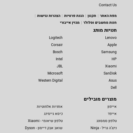
Contact Us
מפת האתר
תקנון
הגנת פרטיות
הצהרות נגישות
חנות מחשבים וסלולר
מגזין אייבורי
חנויות מותג
Logitech
Lenovo
Corsair
Apple
Bosch
Samsung
Intel
HP
JBL
Xiaomi
Microsoft
SanDisk
Western Digital
Asus
Dell
מוצרים מובילים
אייפון
אוזניות אלחוטיות
אייפד
כיסא גיימינג
טלפון סמסונג
טלפון שיאומי - Xiaomi
נינג'ה גריל - Ninja
שואב אבק דייסון - Dyson