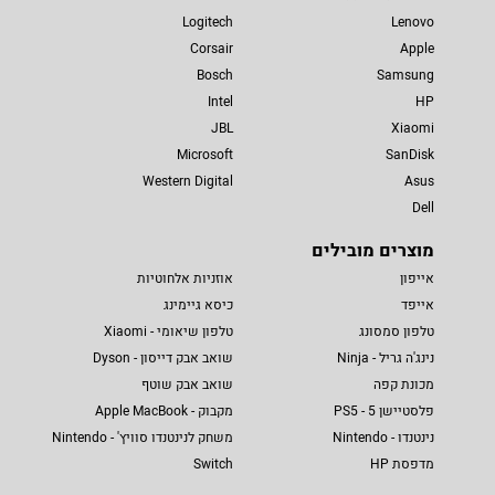
Logitech
Lenovo
Corsair
Apple
Bosch
Samsung
Intel
HP
JBL
Xiaomi
Microsoft
SanDisk
Western Digital
Asus
Dell
מוצרים מובילים
אייפון
אוזניות אלחוטיות
אייפד
כיסא גיימינג
טלפון סמסונג
טלפון שיאומי - Xiaomi
נינג'ה גריל - Ninja
שואב אבק דייסון - Dyson
מכונת קפה
שואב אבק שוטף
פלסטיישן 5 - PS5
מקבוק - Apple MacBook
נינטנדו - Nintendo
משחק לנינטנדו סוויץ' - Nintendo
מדפסת HP
Switch