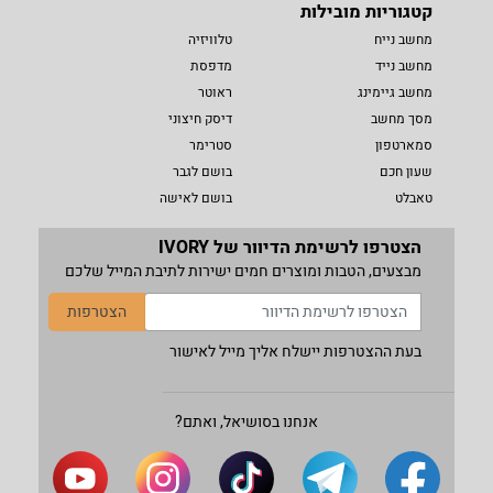
קטגוריות מובילות
מחשב נייח
טלוויזיה
מחשב נייד
מדפסת
מחשב גיימינג
ראוטר
מסך מחשב
דיסק חיצוני
סמארטפון
סטרימר
שעון חכם
בושם לגבר
טאבלט
בושם לאישה
הצטרפו לרשימת הדיוור של IVORY
מבצעים, הטבות ומוצרים חמים ישירות לתיבת המייל שלכם
הצטרפות
בעת ההצטרפות יישלח אליך מייל לאישור
אנחנו בסושיאל, ואתם?