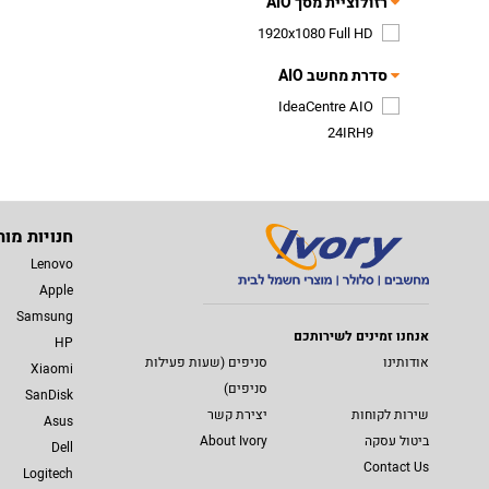
רזולוציית מסך AIO
1920x1080 Full HD
סדרת מחשב AIO
IdeaCentre AIO
24IRH9
חנויות מות
Lenovo
Apple
Samsung
אנחנו זמינים לשירותכם
HP
אודותינו
סניפים (שעות פעילות
Xiaomi
סניפים)
SanDisk
שירות לקוחות
יצירת קשר
Asus
ביטול עסקה
About Ivory
Dell
Contact Us
Logitech