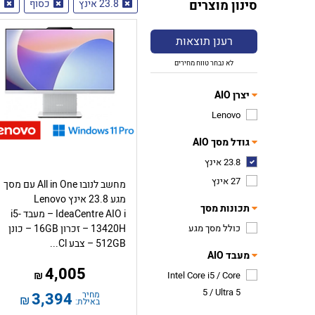
סינון מוצרים
23.8 אינץ
כסוף
עם
רענן תוצאות
לא נבחר טווח מחירים
יצרן AIO
Lenovo
גודל מסך AIO
23.8 אינץ
27 אינץ
מחשב לנובו All in One עם מסך
מגע 23.8 אינץ Lenovo
תכונות מסך
IdeaCentre AIO i – מעבד i5-
כולל מסך מגע
13420H – זכרון 16GB – כונן
512GB – צבע Cl...
מעבד AIO
4,005
₪
Intel Core i5 / Core
5 / Ultra 5
מחיר
3,394
₪
באילת: