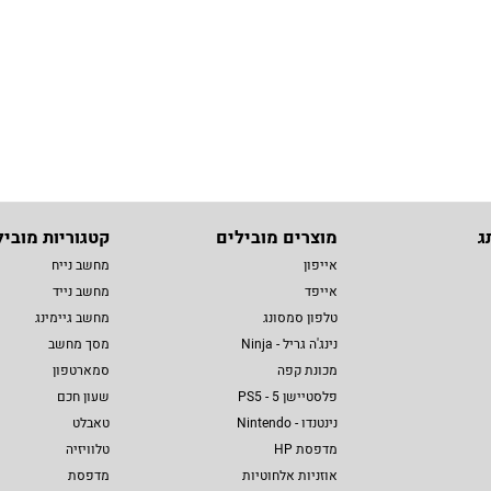
ג
מוצרים מובילים
קטגוריות מוביל
אייפון
מחשב נייח
אייפד
מחשב נייד
טלפון סמסונג
מחשב גיימינג
נינג'ה גריל - Ninja
מסך מחשב
מכונת קפה
סמארטפון
פלסטיישן 5 - PS5
שעון חכם
נינטנדו - Nintendo
טאבלט
מדפסת HP
טלוויזיה
אוזניות אלחוטיות
מדפסת