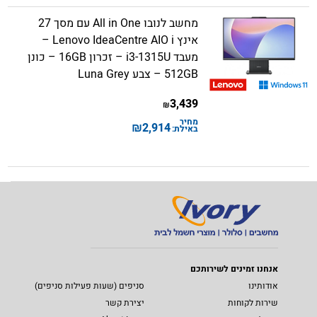
מחשב לנובו All in One עם מסך 27
אינץ Lenovo IdeaCentre AIO i –
מעבד i3-1315U – זכרון 16GB – כונן
512GB – צבע Luna Grey
3,439
₪
מחיר
₪
2,914
באילת:
אנחנו זמינים לשירותכם
אודותינו
סניפים (שעות פעילות סניפים)
שירות לקוחות
יצירת קשר