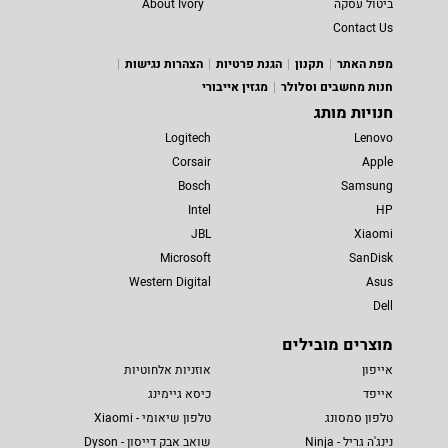
ביטול עסקה
About Ivory
Contact Us
מפת האתר
תקנון
הגנת פרטיות
הצהרות נגישות
חנות מחשבים וסלולר
מגזין אייבורי
חנויות מותג
Logitech
Lenovo
Corsair
Apple
Bosch
Samsung
Intel
HP
JBL
Xiaomi
Microsoft
SanDisk
Western Digital
Asus
Dell
מוצרים מובילים
אייפון
אוזניות אלחוטיות
אייפד
כיסא גיימינג
טלפון סמסונג
טלפון שיאומי - Xiaomi
נינג'ה גריל - Ninja
שואב אבק דייסון - Dyson