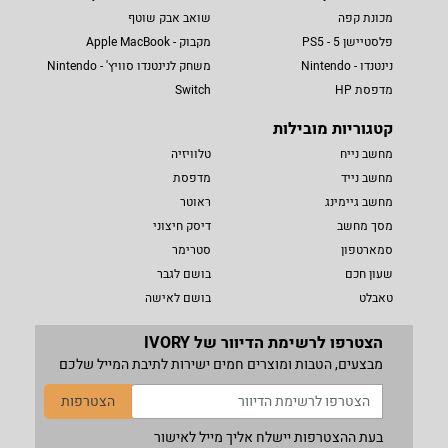
מכונת קפה
שואב אבק שוטף
פלסטיישן 5 - PS5
מקבוק - Apple MacBook
נינטנדו - Nintendo
משחק לנינטנדו סוויץ' - Nintendo
מדפסת HP
Switch
קטגוריות מובילות
מחשב נייח
טלוויזיה
מחשב נייד
מדפסת
מחשב גיימינג
ראוטר
מסך מחשב
דיסק חיצוני
סמארטפון
סטרימר
שעון חכם
בושם לגבר
טאבלט
בושם לאישה
הצטרפו לרשימת הדיוור של IVORY
מבצעים, הטבות ומוצרים חמים ישירות לתיבת המייל שלכם
הצטרפות
בעת ההצטרפות יישלח אליך מייל לאישור