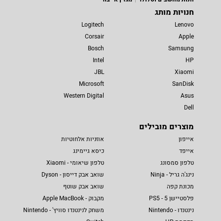
חנויות מותג
Logitech
Lenovo
Corsair
Apple
Bosch
Samsung
Intel
HP
JBL
Xiaomi
Microsoft
SanDisk
Western Digital
Asus
Dell
מוצרים מובילים
אייפון
אוזניות אלחוטיות
אייפד
כיסא גיימינג
טלפון סמסונג
טלפון שיאומי - Xiaomi
נינג'ה גריל - Ninja
שואב אבק דייסון - Dyson
מכונת קפה
שואב אבק שוטף
פלסטיישן 5 - PS5
מקבוק - Apple MacBook
נינטנדו - Nintendo
משחק לנינטנדו סוויץ' - Nintendo