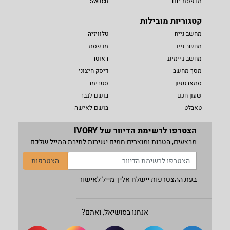
מדפסת HP
Switch
קטגוריות מובילות
מחשב נייח
טלוויזיה
מחשב נייד
מדפסת
מחשב גיימינג
ראוטר
מסך מחשב
דיסק חיצוני
סמארטפון
סטרימר
שעון חכם
בושם לגבר
טאבלט
בושם לאישה
הצטרפו לרשימת הדיוור של IVORY
מבצעים, הטבות ומוצרים חמים ישירות לתיבת המייל שלכם
הצטרפות
בעת ההצטרפות יישלח אליך מייל לאישור
אנחנו בסושיאל, ואתם?