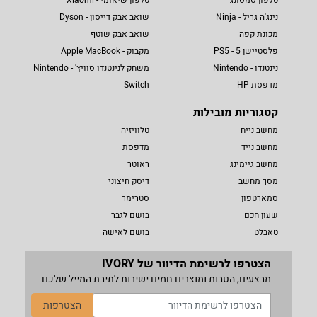
נינג'ה גריל - Ninja
שואב אבק דייסון - Dyson
מכונת קפה
שואב אבק שוטף
פלסטיישן 5 - PS5
מקבוק - Apple MacBook
נינטנדו - Nintendo
משחק לנינטנדו סוויץ' - Nintendo
מדפסת HP
Switch
קטגוריות מובילות
מחשב נייח
טלוויזיה
מחשב נייד
מדפסת
מחשב גיימינג
ראוטר
מסך מחשב
דיסק חיצוני
סמארטפון
סטרימר
שעון חכם
בושם לגבר
טאבלט
בושם לאישה
הצטרפו לרשימת הדיוור של IVORY
מבצעים, הטבות ומוצרים חמים ישירות לתיבת המייל שלכם
הצטרפות