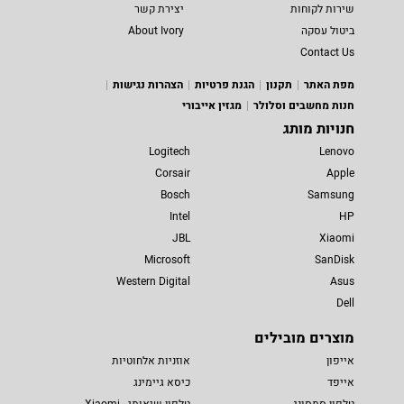
שירות לקוחות
יצירת קשר
ביטול עסקה
About Ivory
Contact Us
מפת האתר
תקנון
הגנת פרטיות
הצהרות נגישות
חנות מחשבים וסלולר
מגזין אייבורי
חנויות מותג
Logitech
Lenovo
Corsair
Apple
Bosch
Samsung
Intel
HP
JBL
Xiaomi
Microsoft
SanDisk
Western Digital
Asus
Dell
מוצרים מובילים
אייפון
אוזניות אלחוטיות
אייפד
כיסא גיימינג
טלפון סמסונג
טלפון שיאומי - Xiaomi