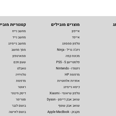
ג
מוצרים מובילים
קטגוריות מוביל
אייפון
מחשב נייח
אייפד
מחשב נייד
טלפון סמסונג
מחשב גיימינג
נינג'ה גריל - Ninja
מסך מחשב
מכונת קפה
סמארטפון
פלסטיישן 5 - PS5
שעון חכם
נינטנדו - Nintendo
טאבלט
מדפסת HP
טלוויזיה
אוזניות אלחוטיות
מדפסת
כיסא גיימינג
ראוטר
טלפון שיאומי - Xiaomi
דיסק חיצוני
שואב אבק דייסון - Dyson
סטרימר
שואב אבק שוטף
בושם לגבר
מקבוק - Apple MacBook
בושם לאישה