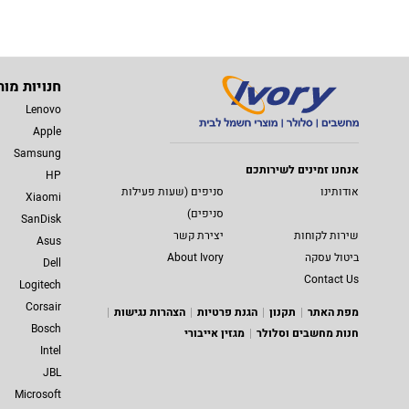
חנויות מות
Lenovo
Apple
Samsung
אנחנו זמינים לשירותכם
HP
אודותינו
סניפים (שעות פעילות
Xiaomi
סניפים)
SanDisk
שירות לקוחות
יצירת קשר
Asus
ביטול עסקה
About Ivory
Dell
Contact Us
Logitech
Corsair
מפת האתר
תקנון
הגנת פרטיות
הצהרות נגישות
Bosch
חנות מחשבים וסלולר
מגזין אייבורי
Intel
JBL
Microsoft