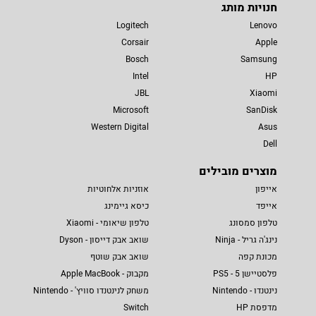
חנויות מותג
Logitech
Lenovo
Corsair
Apple
Bosch
Samsung
Intel
HP
JBL
Xiaomi
Microsoft
SanDisk
Western Digital
Asus
Dell
מוצרים מובילים
אייפון
אוזניות אלחוטיות
אייפד
כיסא גיימינג
טלפון סמסונג
טלפון שיאומי - Xiaomi
נינג'ה גריל - Ninja
שואב אבק דייסון - Dyson
מכונת קפה
שואב אבק שוטף
פלסטיישן 5 - PS5
מקבוק - Apple MacBook
נינטנדו - Nintendo
משחק לנינטנדו סוויץ' - Nintendo
מדפסת HP
Switch