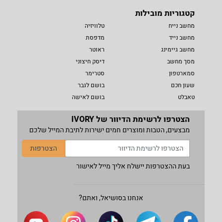
קטגוריות מובילות
מחשב נייח
טלוויזיה
מחשב נייד
מדפסת
מחשב גיימינג
ראוטר
מסך מחשב
דיסק חיצוני
סמארטפון
סטרימר
שעון חכם
בושם לגבר
טאבלט
בושם לאישה
הצטרפו לרשימת הדיוור של IVORY
מבצעים, הטבות ומוצרים חמים ישירות לתיבת המייל שלכם
הצטרפות
בעת ההצטרפות יישלח אליך מייל לאישור
אנחנו בסושיאל, ואתם?