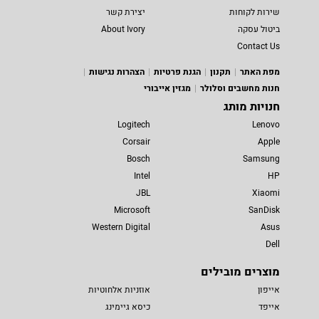
שירות לקוחות
יצירת קשר
ביטול עסקה
About Ivory
Contact Us
מפת האתר
תקנון
הגנת פרטיות
הצהרות נגישות
חנות מחשבים וסלולר
מגזין אייבורי
חנויות מותג
Logitech
Lenovo
Corsair
Apple
Bosch
Samsung
Intel
HP
JBL
Xiaomi
Microsoft
SanDisk
Western Digital
Asus
Dell
מוצרים מובילים
אייפון
אוזניות אלחוטיות
אייפד
כיסא גיימינג