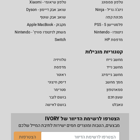
טלפון סמסונג
טלפון שיאומי - Xiaomi
נינג'ה גריל - Ninja
שואב אבק דייסון - Dyson
מכונת קפה
שואב אבק שוטף
פלסטיישן 5 - PS5
מקבוק - Apple MacBook
נינטנדו - Nintendo
משחק לנינטנדו סוויץ' - Nintendo
מדפסת HP
Switch
קטגוריות מובילות
מחשב נייח
טלוויזיה
מחשב נייד
מדפסת
מחשב גיימינג
ראוטר
מסך מחשב
דיסק חיצוני
סמארטפון
סטרימר
שעון חכם
בושם לגבר
טאבלט
בושם לאישה
הצטרפו לרשימת הדיוור של IVORY
מבצעים, הטבות ומוצרים חמים ישירות לתיבת המייל שלכם
הצטרפות