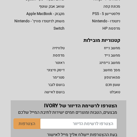
מכונת קפה
שואב אבק שוטף
פלסטיישן 5 - PS5
מקבוק - Apple MacBook
נינטנדו - Nintendo
משחק לנינטנדו סוויץ' - Nintendo
מדפסת HP
Switch
קטגוריות מובילות
מחשב נייח
טלוויזיה
מחשב נייד
מדפסת
מחשב גיימינג
ראוטר
מסך מחשב
דיסק חיצוני
סמארטפון
סטרימר
שעון חכם
בושם לגבר
טאבלט
בושם לאישה
הצטרפו לרשימת הדיוור של IVORY
מבצעים, הטבות ומוצרים חמים ישירות לתיבת המייל שלכם
הצטרפות
בעת ההצטרפות יישלח אליך מייל לאישור