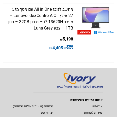
מחשב לנובו All in One עם מסך מגע
27 אינץ Lenovo IdeaCentre AIO i –
מעבד i7-13620H – זכרון 32GB – כונן
1TB – צבע Luna Grey
5,198
₪
מחיר
₪
4,405
באילת:
אנחנו זמינים לשירותכם
אודותינו
סניפים (שעות פעילות סניפים)
שירות לקוחות
יצירת קשר