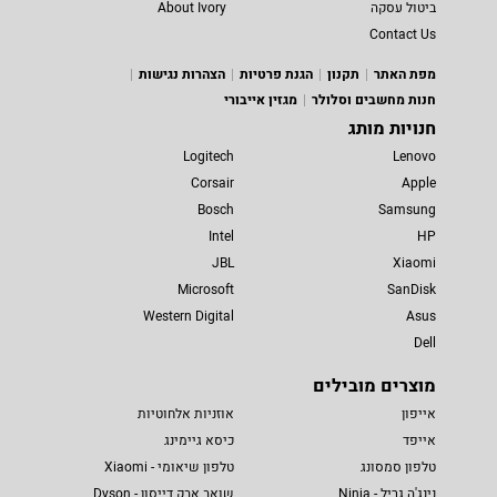
ביטול עסקה
About Ivory
Contact Us
מפת האתר
תקנון
הגנת פרטיות
הצהרות נגישות
חנות מחשבים וסלולר
מגזין אייבורי
חנויות מותג
Logitech
Lenovo
Corsair
Apple
Bosch
Samsung
Intel
HP
JBL
Xiaomi
Microsoft
SanDisk
Western Digital
Asus
Dell
מוצרים מובילים
אייפון
אוזניות אלחוטיות
אייפד
כיסא גיימינג
טלפון סמסונג
טלפון שיאומי - Xiaomi
נינג'ה גריל - Ninja
שואב אבק דייסון - Dyson