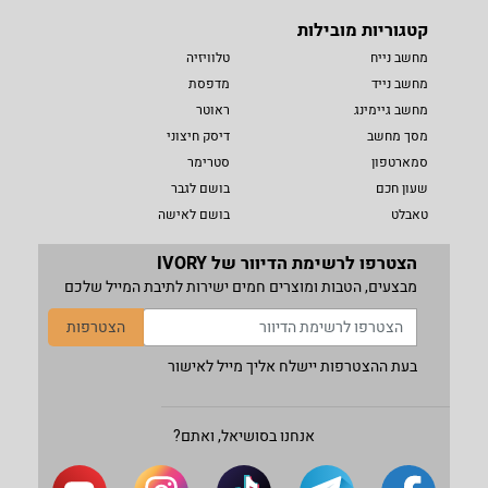
קטגוריות מובילות
מחשב נייח
טלוויזיה
מחשב נייד
מדפסת
מחשב גיימינג
ראוטר
מסך מחשב
דיסק חיצוני
סמארטפון
סטרימר
שעון חכם
בושם לגבר
טאבלט
בושם לאישה
הצטרפו לרשימת הדיוור של IVORY
מבצעים, הטבות ומוצרים חמים ישירות לתיבת המייל שלכם
הצטרפות
בעת ההצטרפות יישלח אליך מייל לאישור
אנחנו בסושיאל, ואתם?