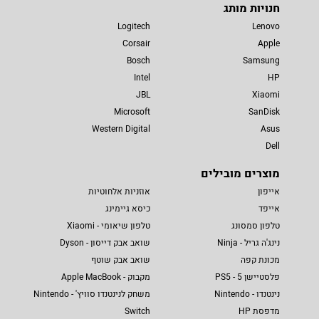
חנויות מותג
Logitech
Lenovo
Corsair
Apple
Bosch
Samsung
Intel
HP
JBL
Xiaomi
Microsoft
SanDisk
Western Digital
Asus
Dell
מוצרים מובילים
אייפון
אוזניות אלחוטיות
אייפד
כיסא גיימינג
טלפון סמסונג
טלפון שיאומי - Xiaomi
נינג'ה גריל - Ninja
שואב אבק דייסון - Dyson
מכונת קפה
שואב אבק שוטף
פלסטיישן 5 - PS5
מקבוק - Apple MacBook
נינטנדו - Nintendo
משחק לנינטנדו סוויץ' - Nintendo
מדפסת HP
Switch