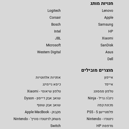
חנויות מותג
Logitech
Lenovo
Corsair
Apple
Bosch
Samsung
Intel
HP
JBL
Xiaomi
Microsoft
SanDisk
Western Digital
Asus
Dell
מוצרים מובילים
אייפון
אוזניות אלחוטיות
אייפד
כיסא גיימינג
טלפון סמסונג
טלפון שיאומי - Xiaomi
נינג'ה גריל - Ninja
שואב אבק דייסון - Dyson
מכונת קפה
שואב אבק שוטף
פלסטיישן 5 - PS5
מקבוק - Apple MacBook
נינטנדו - Nintendo
משחק לנינטנדו סוויץ' - Nintendo
מדפסת HP
Switch