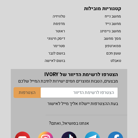
קטגוריות מובילות
מחשב נייח
טלוויזיה
מחשב נייד
מדפסת
מחשב גיימינג
ראוטר
מסך מחשב
דיסק חיצוני
סמארטפון
סטרימר
שעון חכם
בושם לגבר
טאבלט
בושם לאישה
הצטרפו לרשימת הדיוור של IVORY
מבצעים, הטבות ומוצרים חמים ישירות לתיבת המייל שלכם
הצטרפות
בעת ההצטרפות יישלח אליך מייל לאישור
אנחנו בסושיאל, ואתם?