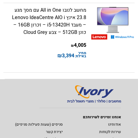
מחשב לנובו All in One עם מסך מגע
23.8 אינץ Lenovo IdeaCentre AIO i
– מעבד i5-13420H – זכרון 16GB –
כונן 512GB – צבע Cloud Grey
4,005
₪
מחיר
₪
3,394
באילת:
אנחנו זמינים לשירותכם
אודותינו
סניפים (שעות פעילות סניפים)
שירות לקוחות
יצירת קשר