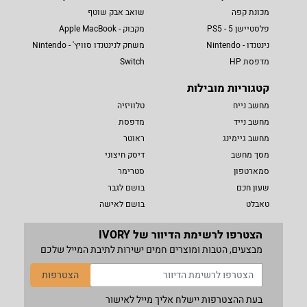
מכונת קפה
שואב אבק שוטף
פלסטיישן 5 - PS5
מקבוק - Apple MacBook
נינטנדו - Nintendo
משחק לנינטנדו סוויץ' - Nintendo
מדפסת HP
Switch
קטגוריות מובילות
מחשב נייח
טלוויזיה
מחשב נייד
מדפסת
מחשב גיימינג
ראוטר
מסך מחשב
דיסק חיצוני
סמארטפון
סטרימר
שעון חכם
בושם לגבר
טאבלט
בושם לאישה
הצטרפו לרשימת הדיוור של IVORY
מבצעים, הטבות ומוצרים חמים ישירות לתיבת המייל שלכם
הצטרפות
בעת ההצטרפות יישלח אליך מייל לאישור