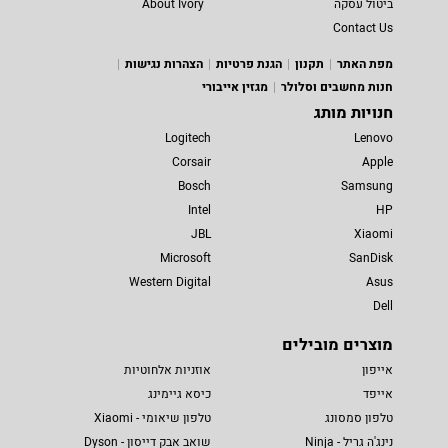
ביטול עסקה
About Ivory
Contact Us
מפת האתר
תקנון
הגנת פרטיות
הצהרות נגישות
חנות מחשבים וסלולר
מגזין אייבורי
חנויות מותג
Logitech
Lenovo
Corsair
Apple
Bosch
Samsung
Intel
HP
JBL
Xiaomi
Microsoft
SanDisk
Western Digital
Asus
Dell
מוצרים מובילים
אייפון
אוזניות אלחוטיות
אייפד
כיסא גיימינג
טלפון סמסונג
טלפון שיאומי - Xiaomi
נינג'ה גריל - Ninja
שואב אבק דייסון - Dyson