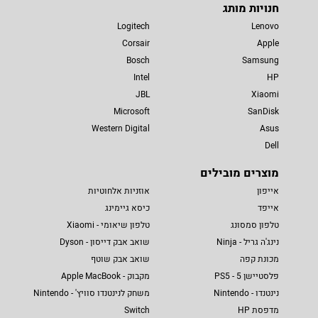
חנויות מותג
Logitech
Lenovo
Corsair
Apple
Bosch
Samsung
Intel
HP
JBL
Xiaomi
Microsoft
SanDisk
Western Digital
Asus
Dell
מוצרים מובילים
אייפון
אוזניות אלחוטיות
אייפד
כיסא גיימינג
טלפון סמסונג
טלפון שיאומי - Xiaomi
נינג'ה גריל - Ninja
שואב אבק דייסון - Dyson
מכונת קפה
שואב אבק שוטף
פלסטיישן 5 - PS5
מקבוק - Apple MacBook
נינטנדו - Nintendo
משחק לנינטנדו סוויץ' - Nintendo
מדפסת HP
Switch