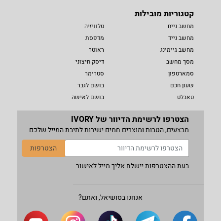
קטגוריות מובילות
מחשב נייח
טלוויזיה
מחשב נייד
מדפסת
מחשב גיימינג
ראוטר
מסך מחשב
דיסק חיצוני
סמארטפון
סטרימר
שעון חכם
בושם לגבר
טאבלט
בושם לאישה
הצטרפו לרשימת הדיוור של IVORY
מבצעים, הטבות ומוצרים חמים ישירות לתיבת המייל שלכם
הצטרפות
בעת ההצטרפות יישלח אליך מייל לאישור
אנחנו בסושיאל, ואתם?