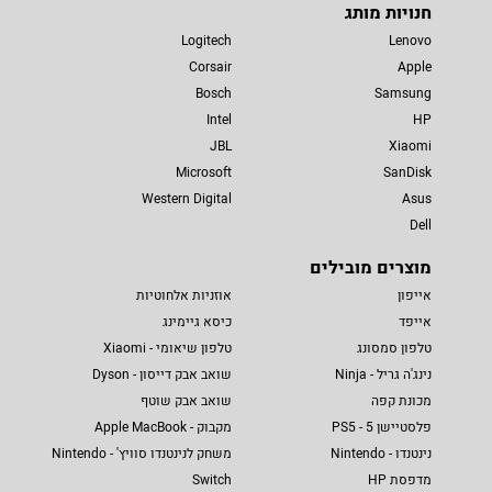
חנויות מותג
Logitech
Lenovo
Corsair
Apple
Bosch
Samsung
Intel
HP
JBL
Xiaomi
Microsoft
SanDisk
Western Digital
Asus
Dell
מוצרים מובילים
אייפון
אוזניות אלחוטיות
אייפד
כיסא גיימינג
טלפון סמסונג
טלפון שיאומי - Xiaomi
נינג'ה גריל - Ninja
שואב אבק דייסון - Dyson
מכונת קפה
שואב אבק שוטף
פלסטיישן 5 - PS5
מקבוק - Apple MacBook
נינטנדו - Nintendo
משחק לנינטנדו סוויץ' - Nintendo
מדפסת HP
Switch