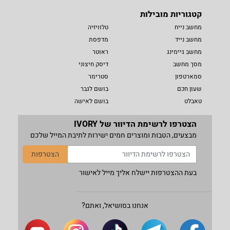
קטגוריות מובילות
מחשב נייח
טלוויזיה
מחשב נייד
מדפסת
מחשב גיימינג
ראוטר
מסך מחשב
דיסק חיצוני
סמארטפון
סטרימר
שעון חכם
בושם לגבר
טאבלט
בושם לאישה
הצטרפו לרשימת הדיוור של IVORY
מבצעים, הטבות ומוצרים חמים ישירות לתיבת המייל שלכם
הצטרפות
בעת ההצטרפות יישלח אליך מייל לאישור
אנחנו בסושיאל, ואתם?