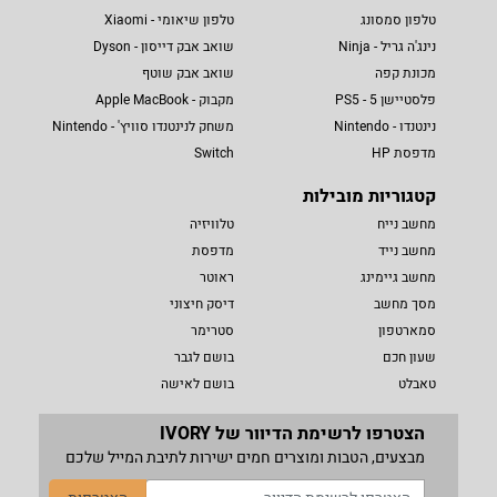
טלפון סמסונג
טלפון שיאומי - Xiaomi
נינג'ה גריל - Ninja
שואב אבק דייסון - Dyson
מכונת קפה
שואב אבק שוטף
פלסטיישן 5 - PS5
מקבוק - Apple MacBook
נינטנדו - Nintendo
משחק לנינטנדו סוויץ' - Nintendo
מדפסת HP
Switch
קטגוריות מובילות
מחשב נייח
טלוויזיה
מחשב נייד
מדפסת
מחשב גיימינג
ראוטר
מסך מחשב
דיסק חיצוני
סמארטפון
סטרימר
שעון חכם
בושם לגבר
טאבלט
בושם לאישה
הצטרפו לרשימת הדיוור של IVORY
מבצעים, הטבות ומוצרים חמים ישירות לתיבת המייל שלכם