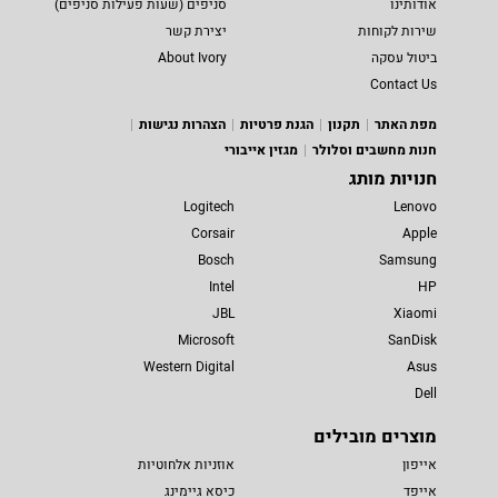
אודותינו
סניפים (שעות פעילות סניפים)
שירות לקוחות
יצירת קשר
ביטול עסקה
About Ivory
Contact Us
מפת האתר
תקנון
הגנת פרטיות
הצהרות נגישות
חנות מחשבים וסלולר
מגזין אייבורי
חנויות מותג
Logitech
Lenovo
Corsair
Apple
Bosch
Samsung
Intel
HP
JBL
Xiaomi
Microsoft
SanDisk
Western Digital
Asus
Dell
מוצרים מובילים
אייפון
אוזניות אלחוטיות
אייפד
כיסא גיימינג