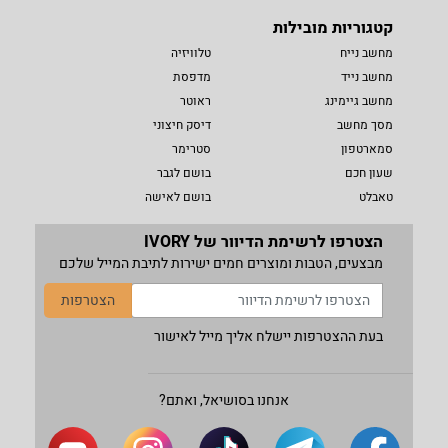
קטגוריות מובילות
מחשב נייח
טלוויזיה
מחשב נייד
מדפסת
מחשב גיימינג
ראוטר
מסך מחשב
דיסק חיצוני
סמארטפון
סטרימר
שעון חכם
בושם לגבר
טאבלט
בושם לאישה
הצטרפו לרשימת הדיוור של IVORY
מבצעים, הטבות ומוצרים חמים ישירות לתיבת המייל שלכם
הצטרפות
בעת ההצטרפות יישלח אליך מייל לאישור
אנחנו בסושיאל, ואתם?