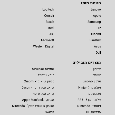
חנויות מותג
Logitech
Lenovo
Corsair
Apple
Bosch
Samsung
Intel
HP
JBL
Xiaomi
Microsoft
SanDisk
Western Digital
Asus
Dell
מוצרים מובילים
אייפון
אוזניות אלחוטיות
אייפד
כיסא גיימינג
טלפון סמסונג
טלפון שיאומי - Xiaomi
נינג'ה גריל - Ninja
שואב אבק דייסון - Dyson
מכונת קפה
שואב אבק שוטף
פלסטיישן 5 - PS5
מקבוק - Apple MacBook
נינטנדו - Nintendo
משחק לנינטנדו סוויץ' - Nintendo
מדפסת HP
Switch