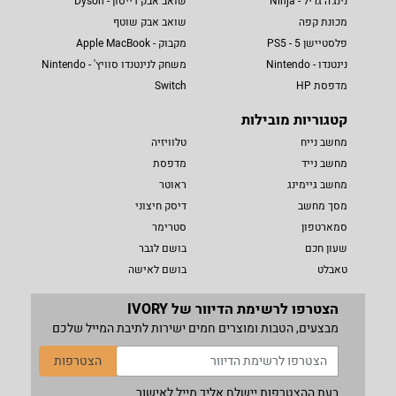
נינג'ה גריל - Ninja
שואב אבק דייסון - Dyson
מכונת קפה
שואב אבק שוטף
פלסטיישן 5 - PS5
מקבוק - Apple MacBook
נינטנדו - Nintendo
משחק לנינטנדו סוויץ' - Nintendo
מדפסת HP
Switch
קטגוריות מובילות
מחשב נייח
טלוויזיה
מחשב נייד
מדפסת
מחשב גיימינג
ראוטר
מסך מחשב
דיסק חיצוני
סמארטפון
סטרימר
שעון חכם
בושם לגבר
טאבלט
בושם לאישה
הצטרפו לרשימת הדיוור של IVORY
מבצעים, הטבות ומוצרים חמים ישירות לתיבת המייל שלכם
הצטרפות
בעת ההצטרפות יישלח אליך מייל לאישור