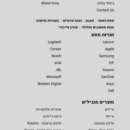
ביטול עסקה
About Ivory
Contact Us
מפת האתר
תקנון
הגנת פרטיות
הצהרות נגישות
חנות מחשבים וסלולר
מגזין אייבורי
חנויות מותג
Logitech
Lenovo
Corsair
Apple
Bosch
Samsung
Intel
HP
JBL
Xiaomi
Microsoft
SanDisk
Western Digital
Asus
Dell
מוצרים מובילים
אייפון
אוזניות אלחוטיות
אייפד
כיסא גיימינג
טלפון סמסונג
טלפון שיאומי - Xiaomi