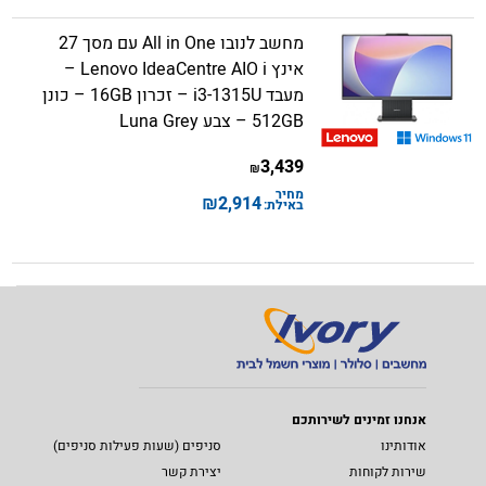
מחשב לנובו All in One עם מסך 27
אינץ Lenovo IdeaCentre AIO i –
מעבד i3-1315U – זכרון 16GB – כונן
512GB – צבע Luna Grey
3,439
₪
מחיר
₪
2,914
באילת:
אנחנו זמינים לשירותכם
אודותינו
סניפים (שעות פעילות סניפים)
שירות לקוחות
יצירת קשר