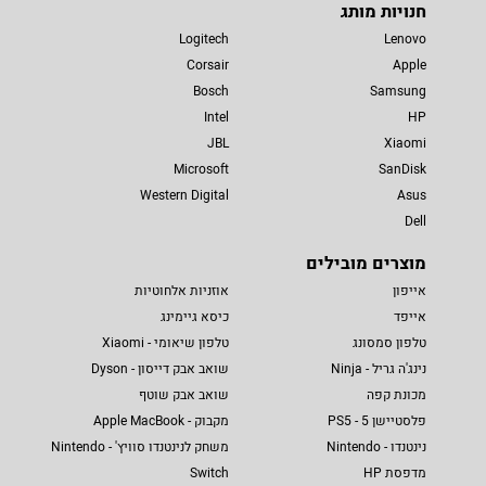
חנויות מותג
Logitech
Lenovo
Corsair
Apple
Bosch
Samsung
Intel
HP
JBL
Xiaomi
Microsoft
SanDisk
Western Digital
Asus
Dell
מוצרים מובילים
אייפון
אוזניות אלחוטיות
אייפד
כיסא גיימינג
טלפון סמסונג
טלפון שיאומי - Xiaomi
נינג'ה גריל - Ninja
שואב אבק דייסון - Dyson
מכונת קפה
שואב אבק שוטף
פלסטיישן 5 - PS5
מקבוק - Apple MacBook
נינטנדו - Nintendo
משחק לנינטנדו סוויץ' - Nintendo
מדפסת HP
Switch