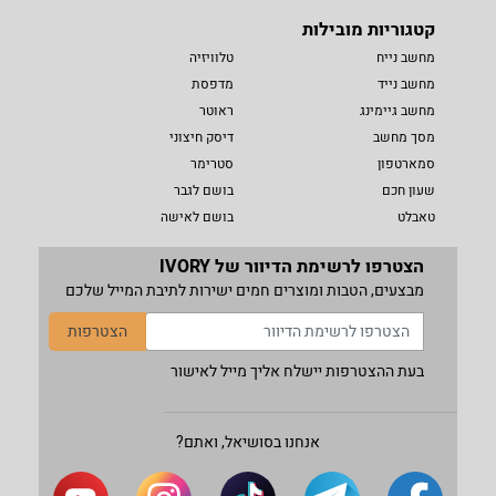
קטגוריות מובילות
מחשב נייח
טלוויזיה
מחשב נייד
מדפסת
מחשב גיימינג
ראוטר
מסך מחשב
דיסק חיצוני
סמארטפון
סטרימר
שעון חכם
בושם לגבר
טאבלט
בושם לאישה
הצטרפו לרשימת הדיוור של IVORY
מבצעים, הטבות ומוצרים חמים ישירות לתיבת המייל שלכם
הצטרפות
בעת ההצטרפות יישלח אליך מייל לאישור
אנחנו בסושיאל, ואתם?