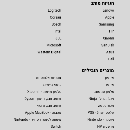
חנויות מותג
Logitech
Lenovo
Corsair
Apple
Bosch
Samsung
Intel
HP
JBL
Xiaomi
Microsoft
SanDisk
Western Digital
Asus
Dell
מוצרים מובילים
אייפון
אוזניות אלחוטיות
אייפד
כיסא גיימינג
טלפון סמסונג
טלפון שיאומי - Xiaomi
נינג'ה גריל - Ninja
שואב אבק דייסון - Dyson
מכונת קפה
שואב אבק שוטף
פלסטיישן 5 - PS5
מקבוק - Apple MacBook
נינטנדו - Nintendo
משחק לנינטנדו סוויץ' - Nintendo
מדפסת HP
Switch