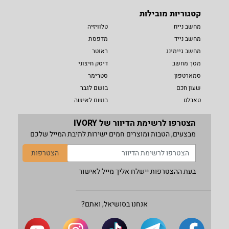
קטגוריות מובילות
מחשב נייח
טלוויזיה
מחשב נייד
מדפסת
מחשב גיימינג
ראוטר
מסך מחשב
דיסק חיצוני
סמארטפון
סטרימר
שעון חכם
בושם לגבר
טאבלט
בושם לאישה
הצטרפו לרשימת הדיוור של IVORY
מבצעים, הטבות ומוצרים חמים ישירות לתיבת המייל שלכם
הצטרפות
בעת ההצטרפות יישלח אליך מייל לאישור
אנחנו בסושיאל, ואתם?