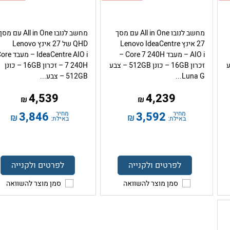
מחשב לנובו All in One עם מסך
מחשב לנובו All in One עם מס
27 אינץ Lenovo IdeaCentre
QHD של 27 אינץ Lenovo
AIO i – מעבד Core 7 240H –
IdeaCentre AIO i – מעב
– צבע
זכרון 16GB – כונן 512GB – צבע
7 240H – זכרון 16GB – כונן
Luna G...
512GB – צבע...
4,539
4,239
₪
₪
מחיר
3,592
מחיר
3,846
₪
₪
באילת:
באילת:
לפרטים ולקנייה
לפרטים ולקנייה
סמן מוצר להשוואה
סמן מוצר להשוואה