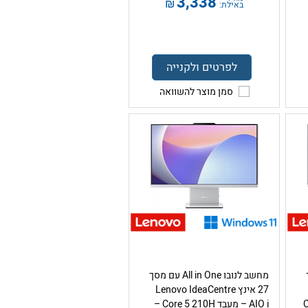
3,338
₪
באילת:
לפרטים ולקנייה
סמן מוצר להשוואה
ך
מחשב לנובו All in One עם מסך
27 אינץ Lenovo IdeaCentre
ד Core
AIO i – מעבד Core 5 210H –