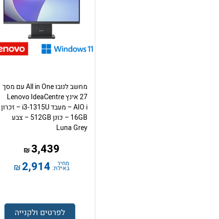
מחשב לנובו All in One עם מסך
27 אינץ Lenovo IdeaCentre
AIO i – מעבד i3-1315U – זכרון
16GB – כונן 512GB – צבע
Luna Grey
3,439
₪
מחיר
2,914
₪
באילת:
לפרטים ולקנייה