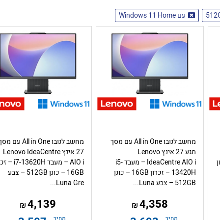
512
עם Windows 11 Home
מחשב לנובו All in One עם מסך
מחשב לנובו All in One עם מס
מגע 27 אינץ Lenovo
27 אינץ Lenovo IdeaCentre
כרון
IdeaCentre AIO i – מעבד i5-
AIO i – מעבד -13620H
13420H – זכרון 16GB – כונן
16GB – כונן 512GB – צבע
512GB – צבע Luna...
Luna Gre...
4,139
4,358
₪
₪
מחיר
מחיר