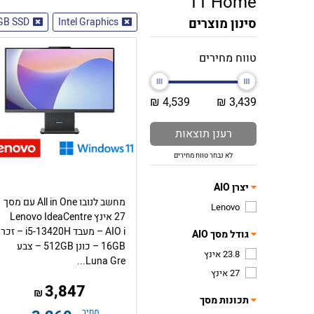
11 Home
סינון מוצרים
Intel Graphics
GB SSD
טווח מחירים
4,539 ₪
3,439 ₪
רענן תוצאות
לא נבחר טווח מחירים
יצרן AIO
מחשב לנובו All in One עם מסך
Lenovo
27 אינץ Lenovo IdeaCentre
AIO i – מעבד i5-13420H – ז
גודל מסך AIO
16GB – כונן 512GB – צבע
23.8 אינץ
Luna Gre...
27 אינץ
3,847
₪
תכונות מסך
מחיר