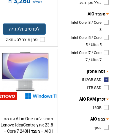
3,260
₪
באילת:
כולל מסך מגע
מעבד AIO
Intel Core i3 / Core
לפרטים ולקנייה
3
Intel Core i5 / Core
סמן מוצר להשוואה
5 / Ultra 5
Intel Core i7 / Core
7 / Ultra 7
נפח אחסון
512GB SSD
1TB SSD
זכרון AIO RAM
16GB
מחשב לנובו All in One עם מסך
צבע AIO
23.8 אינץ Lenovo IdeaCentre
כסוף
AIO i – מעבד Core 7 240H –