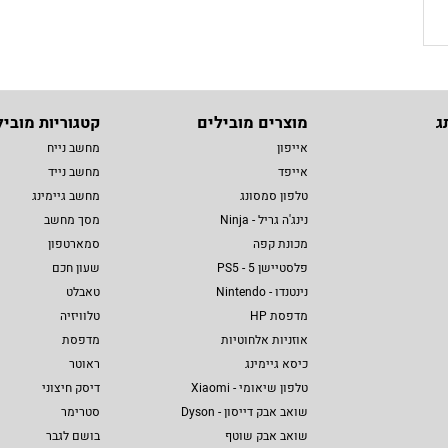
ג
מוצרים מובילים
קטגוריות מוביל
אייפון
מחשב נייח
אייפד
מחשב נייד
טלפון סמסונג
מחשב גיימינג
נינג'ה גריל - Ninja
מסך מחשב
מכונת קפה
סמארטפון
פלסטיישן 5 - PS5
שעון חכם
נינטנדו - Nintendo
טאבלט
מדפסת HP
טלוויזיה
אוזניות אלחוטיות
מדפסת
כיסא גיימינג
ראוטר
טלפון שיאומי - Xiaomi
דיסק חיצוני
שואב אבק דייסון - Dyson
סטרימר
שואב אבק שוטף
בושם לגבר