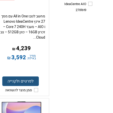
IdeaCentre AIO
27IRH9
מחשב לנובו All in One עם מסך
27 אינץ Lenovo IdeaCentre
AIO i – מעבד Core 7 240H –
זכרון 16GB – כונן 512GB 
Cloud...
4,239
₪
מחיר
3,592
₪
באילת:
לפרטים ולקנייה
סמן מוצר להשוואה