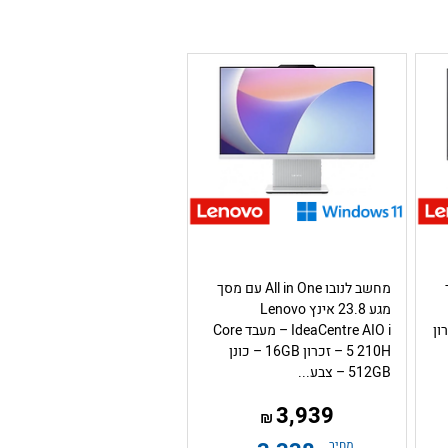
ך
מחשב לנובו All in One עם מסך
מגע 23.8 אינץ Lenovo
i7 – זכרון
IdeaCentre AIO i – מעבד Core
5 210H – זכרון 16GB – כונן
512GB – צבע...
3,939
₪
מחיר