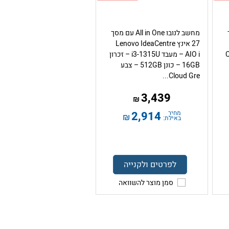
ך
מחשב לנובו All in One עם מסך
27 אינץ Lenovo IdeaCentre
ד Core
AIO i – מעבד i3-1315U – זכרון
16GB – כונן 512GB – צבע
Cloud Gre...
3,439
₪
מחיר
2,914
₪
באילת:
לפרטים ולקנייה
סמן מוצר להשוואה