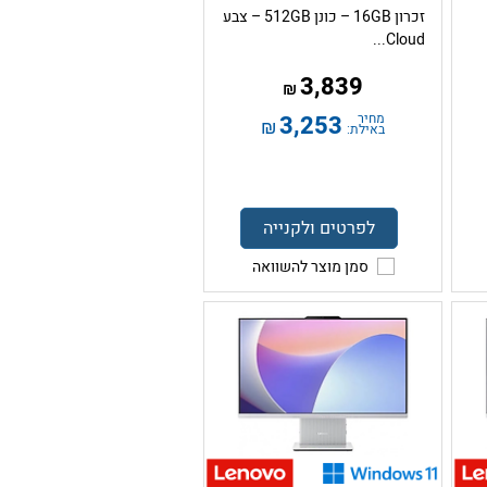
זכרון 16GB – כונן 512GB – צבע
Cloud...
3,839
₪
מחיר
3,253
₪
באילת:
לפרטים ולקנייה
סמן מוצר להשוואה