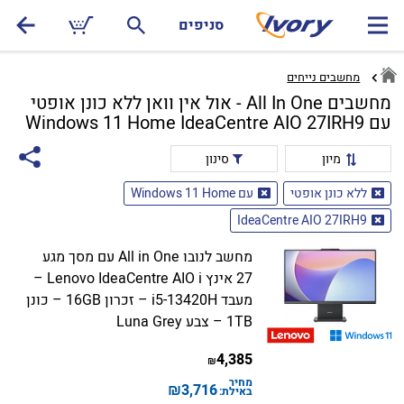
סניפים
מחשבים נייחים
מחשבים All In One - אול אין וואן ללא כונן אופטי
עם Windows 11 Home IdeaCentre AIO 27IRH9
מיון
סינון
ללא כונן אופטי
עם Windows 11 Home
IdeaCentre AIO 27IRH9
מחשב לנובו All in One עם מסך מגע
27 אינץ Lenovo IdeaCentre AIO i –
מעבד i5-13420H – זכרון 16GB – כונן
1TB – צבע Luna Grey
4,385
₪
מחיר
₪
3,716
באילת: