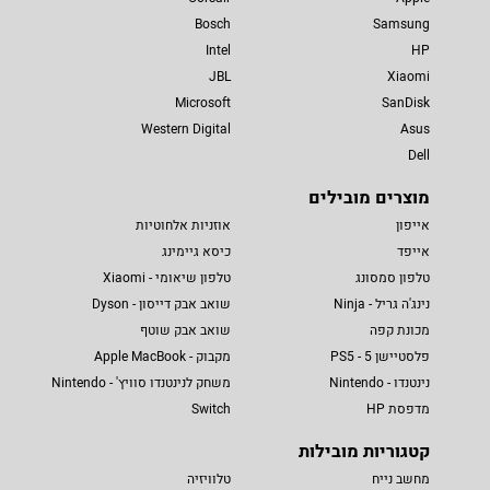
Bosch
Samsung
Intel
HP
JBL
Xiaomi
Microsoft
SanDisk
Western Digital
Asus
Dell
מוצרים מובילים
אייפון
אוזניות אלחוטיות
אייפד
כיסא גיימינג
טלפון סמסונג
טלפון שיאומי - Xiaomi
נינג'ה גריל - Ninja
שואב אבק דייסון - Dyson
מכונת קפה
שואב אבק שוטף
פלסטיישן 5 - PS5
מקבוק - Apple MacBook
נינטנדו - Nintendo
משחק לנינטנדו סוויץ' - Nintendo
מדפסת HP
Switch
קטגוריות מובילות
מחשב נייח
טלוויזיה