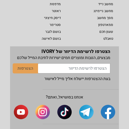
מחשב נייד
מדפסת
מחשב גיימינג
ראוטר
מסך מחשב
דיסק חיצוני
סמארטפון
סטרימר
שעון חכם
בושם לגבר
טאבלט
בושם לאישה
הצטרפו לרשימת הדיוור של IVORY
מבצעים, הטבות ומוצרים חמים ישירות לתיבת המייל שלכם
הצטרפות
בעת ההצטרפות יישלח אליך מייל לאישור
אנחנו בסושיאל, ואתם?