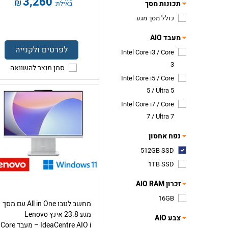
3,260
₪
תכונות מסך
באילת:
כולל מסך מגע
מעבד AIO
לפרטים ולקנייה
Intel Core i3 / Core
3
סמן מוצר להשוואה
Intel Core i5 / Core
5 / Ultra 5
Intel Core i7 / Core
7 / Ultra 7
נפח אחסון
512GB SSD
1TB SSD
זכרון AIO RAM
16GB
מחשב לנובו All in One עם מסך
מגע 23.8 אינץ Lenovo
צבע AIO
IdeaCentre AIO i – מעבד Core