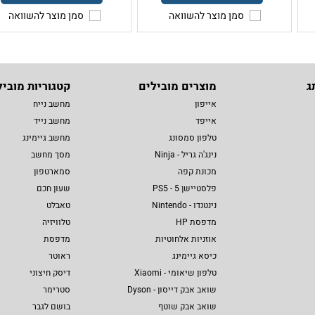
סמן מוצר להשוואה
סמן מוצר להשוואה
ג
מוצרים מובילים
קטגוריות מוביל
אייפון
מחשב נייח
אייפד
מחשב נייד
טלפון סמסונג
מחשב גיימינג
נינג'ה גריל - Ninja
מסך מחשב
מכונת קפה
סמארטפון
פלסטיישן 5 - PS5
שעון חכם
נינטנדו - Nintendo
טאבלט
מדפסת HP
טלוויזיה
אוזניות אלחוטיות
מדפסת
כיסא גיימינג
ראוטר
טלפון שיאומי - Xiaomi
דיסק חיצוני
שואב אבק דייסון - Dyson
סטרימר
שואב אבק שוטף
בושם לגבר