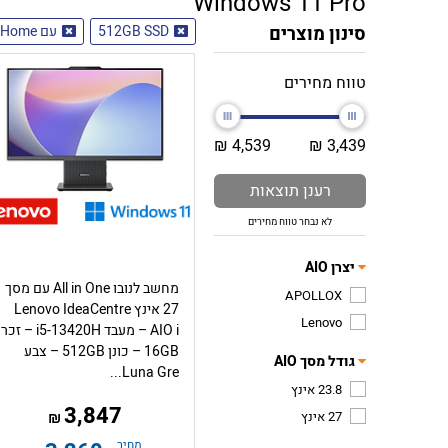
Windows 11 Pro
סינון מוצרים
512GB SSD
עם Windows 11 Home
טווח מחירים
4,539 ₪
3,439 ₪
רענן תוצאות
לא נבחר טווח מחירים
יצרן AIO
מחשב לנובו All in One עם מסך
APOLLOX
27 אינץ Lenovo IdeaCentre
Lenovo
AIO i – מעבד i5-13420H – ז
16GB – כונן 512GB – צבע
גודל מסך AIO
Luna Gre...
23.8 אינץ
3,847
27 אינץ
₪
מחיר