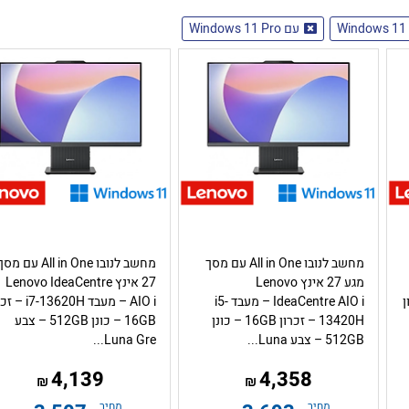
עם Windows 11 Pro
מחשב לנובו All in One עם מסך
מחשב לנובו All in One עם מס
מגע 27 אינץ Lenovo
27 אינץ Lenovo IdeaCentre
כרון
IdeaCentre AIO i – מעבד i5-
AIO i – מעבד -13620H
13420H – זכרון 16GB – כונן
16GB – כונן 512GB – צבע
512GB – צבע Luna...
Luna Gre...
4,139
4,358
₪
₪
מחיר
מחיר