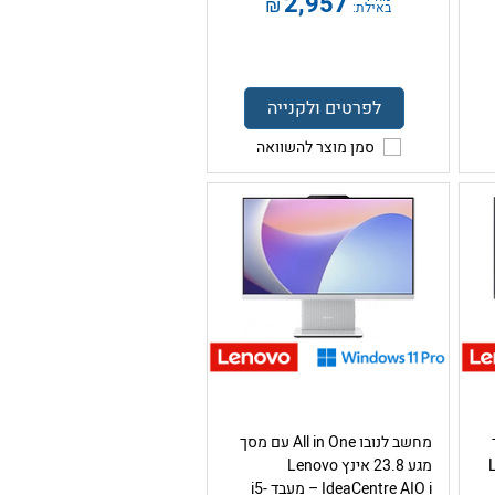
2,957
₪
באילת:
לפרטים ולקנייה
סמן מוצר להשוואה
ך
מחשב לנובו All in One עם מסך
L
מגע 23.8 אינץ Lenovo
IdeaCentre AIO i – מעבד i5-