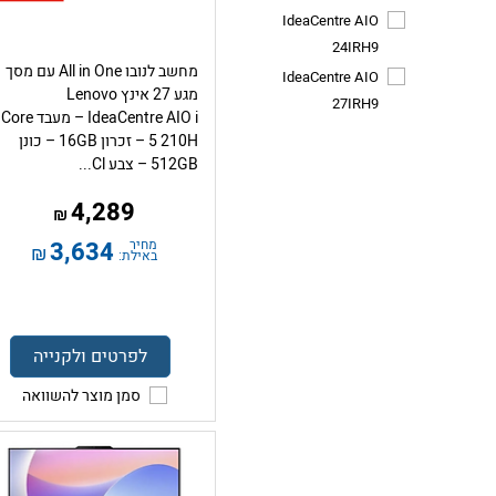
IdeaCentre AIO
24IRH9
מחשב לנובו All in One עם מסך
IdeaCentre AIO
מגע 27 אינץ Lenovo
27IRH9
IdeaCentre AIO i – מעבד Core
5 210H – זכרון 16GB – כונן
512GB – צבע Cl...
4,289
₪
מחיר
3,634
₪
באילת:
לפרטים ולקנייה
סמן מוצר להשוואה