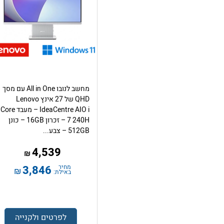
מחשב לנובו All in One עם מסך
QHD של 27 אינץ Lenovo
IdeaCentre AIO i – מעבד Core
7 240H – זכרון 16GB – כונן
512GB – צבע...
4,539
₪
מחיר
3,846
₪
באילת:
לפרטים ולקנייה