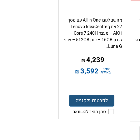
ך
מחשב לנובו All in One עם מסך
27 אינץ Lenovo IdeaCentre
AIO i – מעבד Core 7 240H –
512GB – צבע
זכרון 16GB – כונן 512GB – צבע
Luna G...
4,239
₪
מחיר
3,592
₪
באילת:
לפרטים ולקנייה
סמן מוצר להשוואה