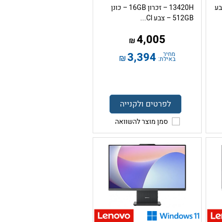
512GB – צבע
13420H – זכרון 16GB – כונן
512GB – צבע Cl...
4,005
₪
מחיר
3,394
₪
באילת:
לפרטים ולקנייה
סמן מוצר להשוואה