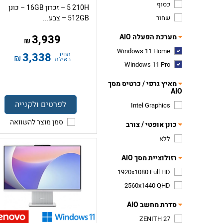
כסוף
5 210H – זכרון 16GB – כונן
שחור
512GB – צבע...
מערכת הפעלה AIO
3,939
₪
Windows 11 Home
מחיר
3,338
₪
באילת:
Windows 11 Pro
מאיץ גרפי / כרטיס מסך
AIO
לפרטים ולקנייה
Intel Graphics
סמן מוצר להשוואה
כונן אופטי / צורב
ללא
רזולוציית מסך AIO
1920x1080 Full HD
2560x1440 QHD
סדרת מחשב AIO
ZENITH 27