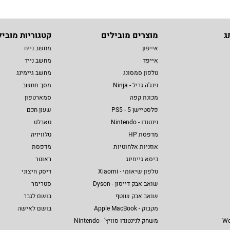
ג
מוצרים מובילים
קטגוריות מוביל
אייפון
מחשב נייח
אייפד
מחשב נייד
טלפון סמסונג
מחשב גיימינג
נינג'ה גריל - Ninja
מסך מחשב
מכונת קפה
סמארטפון
פלסטיישן 5 - PS5
שעון חכם
נינטנדו - Nintendo
טאבלט
מדפסת HP
טלוויזיה
אוזניות אלחוטיות
מדפסת
כיסא גיימינג
ראוטר
טלפון שיאומי - Xiaomi
דיסק חיצוני
שואב אבק דייסון - Dyson
סטרימר
שואב אבק שוטף
בושם לגבר
מקבוק - Apple MacBook
בושם לאישה
We
משחק לנינטנדו סוויץ' - Nintendo