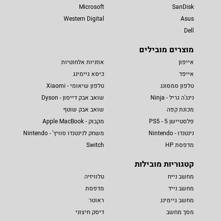
Microsoft
SanDisk
Western Digital
Asus
Dell
מוצרים מובילים
אייפון
אוזניות אלחוטיות
אייפד
כיסא גיימינג
טלפון סמסונג
טלפון שיאומי - Xiaomi
נינג'ה גריל - Ninja
שואב אבק דייסון - Dyson
מכונת קפה
שואב אבק שוטף
פלסטיישן 5 - PS5
מקבוק - Apple MacBook
נינטנדו - Nintendo
משחק לנינטנדו סוויץ' - Nintendo
מדפסת HP
Switch
קטגוריות מובילות
מחשב נייח
טלוויזיה
מחשב נייד
מדפסת
מחשב גיימינג
ראוטר
מסך מחשב
דיסק חיצוני