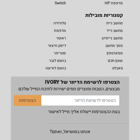
מדפסת HP
Switch
קטגוריות מובילות
מחשב נייח
טלוויזיה
מחשב נייד
מדפסת
מחשב גיימינג
ראוטר
מסך מחשב
דיסק חיצוני
סמארטפון
סטרימר
שעון חכם
בושם לגבר
טאבלט
בושם לאישה
הצטרפו לרשימת הדיוור של IVORY
מבצעים, הטבות ומוצרים חמים ישירות לתיבת המייל שלכם
הצטרפות
בעת ההצטרפות יישלח אליך מייל לאישור
אנחנו בסושיאל, ואתם?