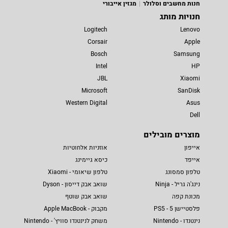
חנות מחשבים וסלולר
מגזין אייבורי
חנויות מותג
Logitech
Lenovo
Corsair
Apple
Bosch
Samsung
Intel
HP
JBL
Xiaomi
Microsoft
SanDisk
Western Digital
Asus
Dell
מוצרים מובילים
אייפון
אוזניות אלחוטיות
אייפד
כיסא גיימינג
טלפון סמסונג
טלפון שיאומי - Xiaomi
נינג'ה גריל - Ninja
שואב אבק דייסון - Dyson
מכונת קפה
שואב אבק שוטף
פלסטיישן 5 - PS5
מקבוק - Apple MacBook
נינטנדו - Nintendo
משחק לנינטנדו סוויץ' - Nintendo