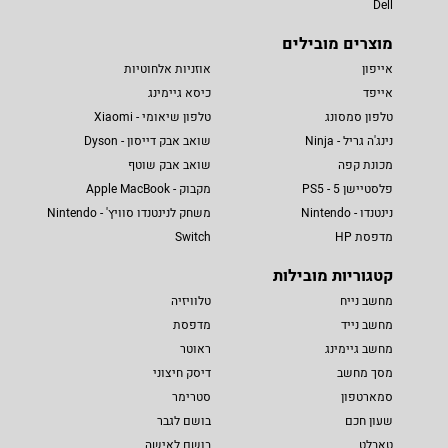
Dell
מוצרים מובילים
אייפון
אוזניות אלחוטיות
אייפד
כיסא גיימינג
טלפון סמסונג
טלפון שיאומי - Xiaomi
נינג'ה גריל - Ninja
שואב אבק דייסון - Dyson
מכונת קפה
שואב אבק שוטף
פלסטיישן 5 - PS5
מקבוק - Apple MacBook
נינטנדו - Nintendo
משחק לנינטנדו סוויץ' - Nintendo
מדפסת HP
Switch
קטגוריות מובילות
מחשב נייח
טלוויזיה
מחשב נייד
מדפסת
מחשב גיימינג
ראוטר
מסך מחשב
דיסק חיצוני
סמארטפון
סטרימר
שעון חכם
בושם לגבר
טאבלט
בושם לאישה