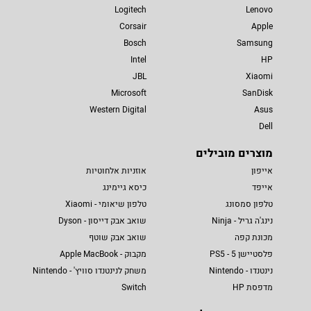
Logitech
Lenovo
Corsair
Apple
Bosch
Samsung
Intel
HP
JBL
Xiaomi
Microsoft
SanDisk
Western Digital
Asus
Dell
מוצרים מובילים
אייפון
אוזניות אלחוטיות
אייפד
כיסא גיימינג
טלפון סמסונג
טלפון שיאומי - Xiaomi
נינג'ה גריל - Ninja
שואב אבק דייסון - Dyson
מכונת קפה
שואב אבק שוטף
פלסטיישן 5 - PS5
מקבוק - Apple MacBook
נינטנדו - Nintendo
משחק לנינטנדו סוויץ' - Nintendo
מדפסת HP
Switch