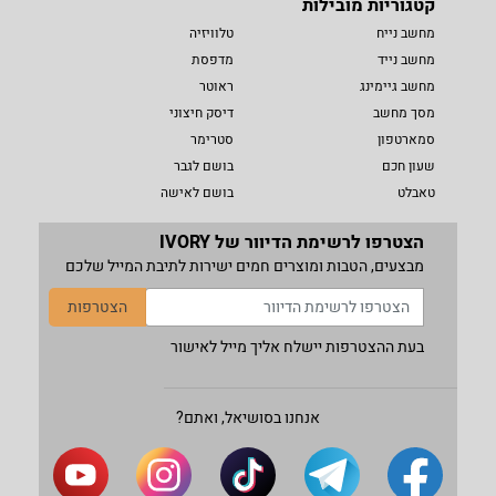
קטגוריות מובילות
מחשב נייח
טלוויזיה
מחשב נייד
מדפסת
מחשב גיימינג
ראוטר
מסך מחשב
דיסק חיצוני
סמארטפון
סטרימר
שעון חכם
בושם לגבר
טאבלט
בושם לאישה
הצטרפו לרשימת הדיוור של IVORY
מבצעים, הטבות ומוצרים חמים ישירות לתיבת המייל שלכם
הצטרפות
בעת ההצטרפות יישלח אליך מייל לאישור
אנחנו בסושיאל, ואתם?