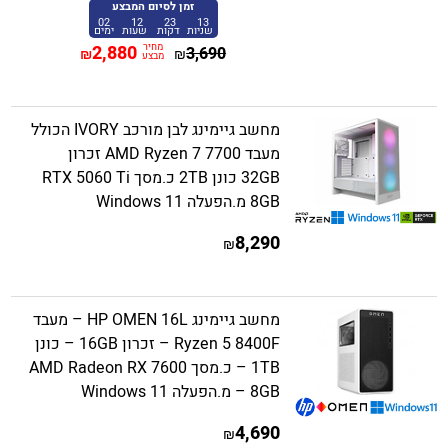
זמן לסיום המבצע
02
12
23
13
שניות
דקות
שעות
ימים
מחיר
2,880
3,690
₪
₪
מבצע
מחשב גיימינג לבן מורכב IVORY הכולל
מעבד AMD Ryzen 7 7700 זכרון
32GB כונן 2TB כ.מסך RTX 5060 Ti
8GB מ.הפעלה Windows 11
8,290
₪
מחשב גיימינג HP OMEN 16L – מעבד
Ryzen 5 8400F – זכרון 16GB – כונן
1TB – כ.מסך AMD Radeon RX 7600
8GB – מ.הפעלה Windows 11
4,690
₪