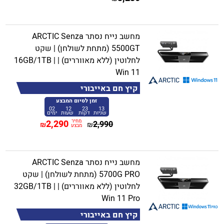
מחשב נייח נסתר ARCTIC Senza
5500GT (מתחת לשולחן) | שקט
לחלוטין (ללא מאווררים) | 16GB/1TB |
Win 11
קיץ חם באייבורי
זמן לסיום המבצע
02
12
23
13
שניות
דקות
שעות
ימים
מחיר
2,290
2,990
₪
₪
מבצע
מחשב נייח נסתר ARCTIC Senza
5700G PRO (מתחת לשולחן) | שקט
לחלוטין (ללא מאווררים) | 32GB/1TB |
Win 11 Pro
קיץ חם באייבורי