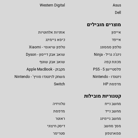
Western Digital
Asus
Dell
מוצרים מובילים
אייפון
אוזניות אלחוטיות
אייפד
כיסא גיימינג
טלפון סמסונג
טלפון שיאומי - Xiaomi
נינג'ה גריל - Ninja
שואב אבק דייסון - Dyson
מכונת קפה
שואב אבק שוטף
פלסטיישן 5 - PS5
מקבוק - Apple MacBook
נינטנדו - Nintendo
משחק לנינטנדו סוויץ' - Nintendo
מדפסת HP
Switch
קטגוריות מובילות
מחשב נייח
טלוויזיה
מחשב נייד
מדפסת
מחשב גיימינג
ראוטר
מסך מחשב
דיסק חיצוני
סמארטפון
סטרימר