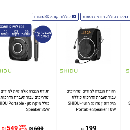
כוללות סוללה מובנית נטענת
כוללות קורא microSD
זמן לסיום המבצ
15
02
55
מבצעי קיץ
שניות
דקות
שעות
באייבורי
חגורת הגברה למורים ומדריכים
חגורת הגברה אלחוטית למורים
עבור העברת הדרכות כוללת
ומדריכים עבור העברת הדרכות
S
מיקרופון מדונה חוטי - SHIDU
כולל מיקרופון - U Portable
Speaker 35W
Portable Speaker 10W
199
מחיר
549
600
₪
₪
₪
מבצע