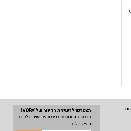
SHIDU Portable Speaker 25W -
ות
הצטרפו לרשימת הדיוור של IVORY
מבצעים, הטבות ומוצרים חמים ישירות לתיבת
המייל שלכם