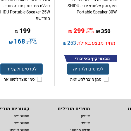
מיקרופון אלחוטי ידני - SHIDU
כוללת מיקרופון מדונה חוטי -
Portable Speaker 30W
מוחדשת
מחיר
299
199
350
₪
₪
₪
מבצע
מחיר
168
₪
מחיר מבצע באילת
253
באילת:
₪
מבצעי קיץ באייבורי
לפרטים ולקנייה
לפרטים ולקנייה
סמן מוצר להשוואה
סמן מוצר להשוואה
ג
מוצרים מובילים
קטגוריות מוביל
אייפון
מחשב נייח
אייפד
מחשב נייד
טלפון סמסונג
מחשב גיימינג