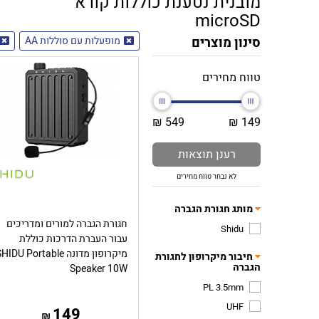
מובנית נטענת כוללות קורא
microSD
סינון מוצרים
מופעלות עם סוללות AA
טווח מחירים
549 ₪
149 ₪
רענן תוצאות
לא נבחר טווח מחירים
מותג חגורת הגברה
חגורת הגברה למורים ומדריכים
Shidu
עבור העברת הדרכות כוללת
מיקרופון מדונה HIDU Portable
חיבור מיקרופון לחגורת
הגברה
Speaker 10W
PL 3.5mm
UHF
149
₪