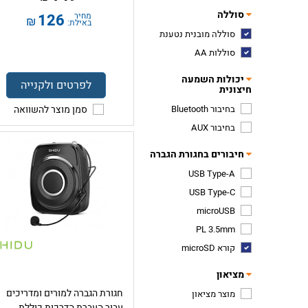
סוללה
מחיר
126
₪
באילת:
סוללה מובנית נטענת
סוללות AA
יכולות השמעה
לפרטים ולקנייה
חיצונית
בחיבור Bluetooth
סמן מוצר להשוואה
בחיבור AUX
חיבורים בחגורת הגברה
USB Type-A
USB Type-C
microUSB
PL 3.5mm
קורא microSD
מציאון
חגורת הגברה למורים ומדריכים
מוצר מציאון
עבור העברת הדרכות כוללת