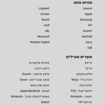
חנויות מותג
Logitech
Lenovo
Corsair
Apple
Bosch
Samsung
Intel
HP
JBL
Xiaomi
Microsoft
SanDisk
Western Digital
Asus
Dell
מוצרים מובילים
אייפון
אוזניות אלחוטיות
אייפד
כיסא גיימינג
טלפון סמסונג
טלפון שיאומי - Xiaomi
נינג'ה גריל - Ninja
שואב אבק דייסון - Dyson
מכונת קפה
שואב אבק שוטף
פלסטיישן 5 - PS5
מקבוק - Apple MacBook
נינטנדו - Nintendo
משחק לנינטנדו סוויץ' - Nintendo
מדפסת HP
Switch