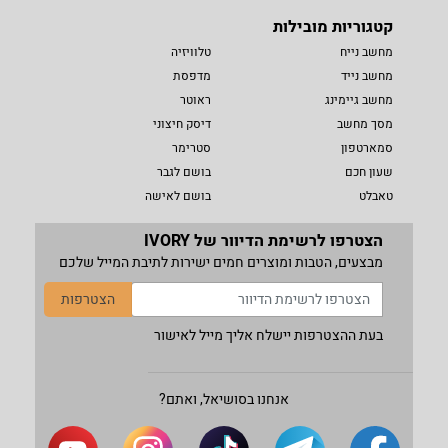
קטגוריות מובילות
מחשב נייח
טלוויזיה
מחשב נייד
מדפסת
מחשב גיימינג
ראוטר
מסך מחשב
דיסק חיצוני
סמארטפון
סטרימר
שעון חכם
בושם לגבר
טאבלט
בושם לאישה
הצטרפו לרשימת הדיוור של IVORY
מבצעים, הטבות ומוצרים חמים ישירות לתיבת המייל שלכם
הצטרפות
בעת ההצטרפות יישלח אליך מייל לאישור
אנחנו בסושיאל, ואתם?