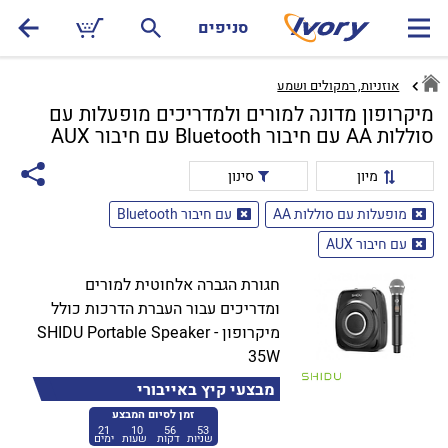
סניפים
אוזניות, רמקולים ושמע
מיקרופון מדונה למורים ולמדריכים מופעלות עם
סוללות AA עם חיבור Bluetooth עם חיבור AUX
מיון
סינון
מופעלות עם סוללות AA
עם חיבור Bluetooth
עם חיבור AUX
חגורת הגברה אלחוטית למורים
ומדריכים עבור העברת הדרכות כולל
מיקרופון - SHIDU Portable Speaker
35W
מבצעי קיץ באייבורי
זמן לסיום המבצע
21
10
56
53
שניות
דקות
שעות
ימים