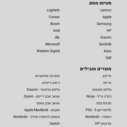
חנויות מותג
Logitech
Lenovo
Corsair
Apple
Bosch
Samsung
Intel
HP
JBL
Xiaomi
Microsoft
SanDisk
Western Digital
Asus
Dell
מוצרים מובילים
אייפון
אוזניות אלחוטיות
אייפד
כיסא גיימינג
טלפון סמסונג
טלפון שיאומי - Xiaomi
נינג'ה גריל - Ninja
שואב אבק דייסון - Dyson
מכונת קפה
שואב אבק שוטף
פלסטיישן 5 - PS5
מקבוק - Apple MacBook
נינטנדו - Nintendo
משחק לנינטנדו סוויץ' - Nintendo
מדפסת HP
Switch