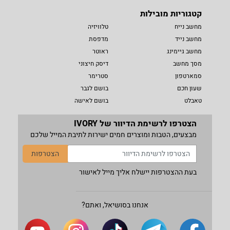
קטגוריות מובילות
מחשב נייח
טלוויזיה
מחשב נייד
מדפסת
מחשב גיימינג
ראוטר
מסך מחשב
דיסק חיצוני
סמארטפון
סטרימר
שעון חכם
בושם לגבר
טאבלט
בושם לאישה
הצטרפו לרשימת הדיוור של IVORY
מבצעים, הטבות ומוצרים חמים ישירות לתיבת המייל שלכם
הצטרפות
בעת ההצטרפות יישלח אליך מייל לאישור
אנחנו בסושיאל, ואתם?