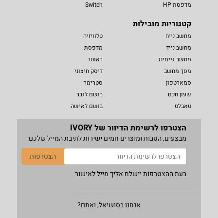
מדפסת HP
Switch
קטגוריות מובילות
מחשב נייח
טלוויזיה
מחשב נייד
מדפסת
מחשב גיימינג
ראוטר
מסך מחשב
דיסק חיצוני
סמארטפון
סטרימר
שעון חכם
בושם לגבר
טאבלט
בושם לאישה
הצטרפו לרשימת הדיוור של IVORY
מבצעים, הטבות ומוצרים חמים ישירות לתיבת המייל שלכם
הצטרפות
בעת ההצטרפות יישלח אליך מייל לאישור
אנחנו בסושיאל, ואתם?