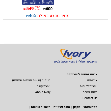
25
13
50
26
שניות
דקות
שעות
ימים
מחיר
549
600
₪
₪
מבצע
מחיר מבצע באילת
465
₪
אנחנו זמינים לשירותכם
אודותינו
סניפים (שעות פעילות סניפים)
שירות לקוחות
יצירת קשר
ביטול עסקה
About Ivory
Contact Us
מפת האתר
תקנון
הגנת פרטיות
הצהרות נגישות