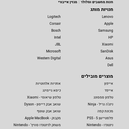
חנות מחשבים וסלולר
מגזין אייבורי
חנויות מותג
Logitech
Lenovo
Corsair
Apple
Bosch
Samsung
Intel
HP
JBL
Xiaomi
Microsoft
SanDisk
Western Digital
Asus
Dell
מוצרים מובילים
אייפון
אוזניות אלחוטיות
אייפד
כיסא גיימינג
טלפון סמסונג
טלפון שיאומי - Xiaomi
נינג'ה גריל - Ninja
שואב אבק דייסון - Dyson
מכונת קפה
שואב אבק שוטף
פלסטיישן 5 - PS5
מקבוק - Apple MacBook
נינטנדו - Nintendo
משחק לנינטנדו סוויץ' - Nintendo