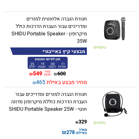
חגורת הגברה אלחוטית למורים
ומדריכים עבור העברת הדרכות כולל
מיקרופון - SHIDU Portable Speaker
35W
מבצעי קיץ באייבורי
זמן לסיום המבצע
25
19
00
11
שניות
דקות
שעות
ימים
מחיר
549
600
₪
₪
מבצע
מחיר מבצע באילת
465
₪
חגורת הגברה למורים ומדריכים עבור
העברת הדרכות כוללת מיקרופון מדונה
חוטי - SHIDU Portable Speaker 25W
329
₪
מחיר
₪
278
באילת: