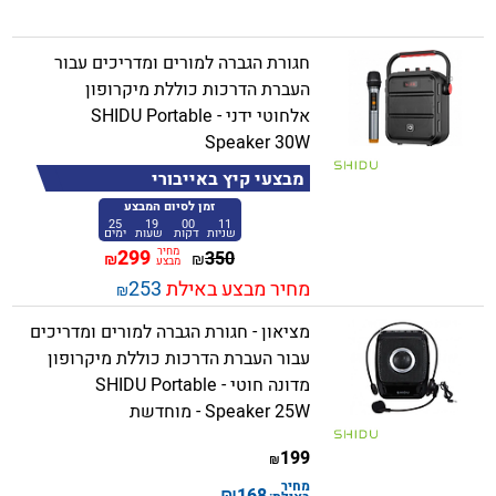
חגורת הגברה למורים ומדריכים עבור
העברת הדרכות כוללת מיקרופון
אלחוטי ידני - SHIDU Portable
Speaker 30W
מבצעי קיץ באייבורי
זמן לסיום המבצע
25
19
00
11
שניות
דקות
שעות
ימים
מחיר
299
350
₪
₪
מבצע
מחיר מבצע באילת
253
₪
מציאון - חגורת הגברה למורים ומדריכים
עבור העברת הדרכות כוללת מיקרופון
מדונה חוטי - SHIDU Portable
Speaker 25W - מוחדשת
199
₪
מחיר
₪
168