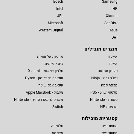
Bosch
Samsung
Intel
HP
JBL
Xiaomi
Microsoft
SanDisk
Western Digital
Asus
Dell
מוצרים מובילים
אייפון
אוזניות אלחוטיות
אייפד
כיסא גיימינג
טלפון סמסונג
טלפון שיאומי - Xiaomi
נינג'ה גריל - Ninja
שואב אבק דייסון - Dyson
מכונת קפה
שואב אבק שוטף
פלסטיישן 5 - PS5
מקבוק - Apple MacBook
נינטנדו - Nintendo
משחק לנינטנדו סוויץ' - Nintendo
מדפסת HP
Switch
קטגוריות מובילות
מחשב נייח
טלוויזיה
מחשב נייד
מדפסת