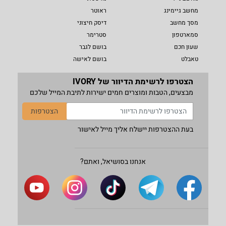
מחשב גיימינג
ראוטר
מסך מחשב
דיסק חיצוני
סמארטפון
סטרימר
שעון חכם
בושם לגבר
טאבלט
בושם לאישה
הצטרפו לרשימת הדיוור של IVORY
מבצעים, הטבות ומוצרים חמים ישירות לתיבת המייל שלכם
הצטרפות
בעת ההצטרפות יישלח אליך מייל לאישור
אנחנו בסושיאל, ואתם?