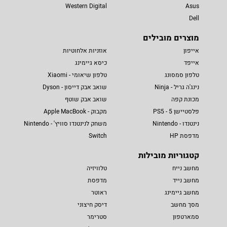
Western Digital
Asus
Dell
מוצרים מובילים
אייפון
אוזניות אלחוטיות
אייפד
כיסא גיימינג
טלפון סמסונג
טלפון שיאומי - Xiaomi
נינג'ה גריל - Ninja
שואב אבק דייסון - Dyson
מכונת קפה
שואב אבק שוטף
פלסטיישן 5 - PS5
מקבוק - Apple MacBook
נינטנדו - Nintendo
משחק לנינטנדו סוויץ' - Nintendo
מדפסת HP
Switch
קטגוריות מובילות
מחשב נייח
טלוויזיה
מחשב נייד
מדפסת
מחשב גיימינג
ראוטר
מסך מחשב
דיסק חיצוני
סמארטפון
סטרימר