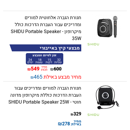
חגורת הגברה אלחוטית למורים
ומדריכים עבור העברת הדרכות כולל
מיקרופון - SHIDU Portable Speaker
35W
מבצעי קיץ באייבורי
זמן לסיום המבצע
24
18
15
32
שניות
דקות
שעות
ימים
מחיר
549
600
₪
₪
מבצע
מחיר מבצע באילת
465
₪
חגורת הגברה למורים ומדריכים עבור
העברת הדרכות כוללת מיקרופון מדונה
חוטי - SHIDU Portable Speaker 25W
329
₪
מחיר
₪
278
באילת: