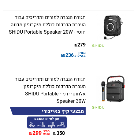
חגורת הגברה למורים ומדריכים עבור
העברת הדרכות כוללת מיקרופון מדונה
חוטי - SHIDU Portable Speaker 20W
279
₪
מחיר
₪
236
באילת:
חגורת הגברה למורים ומדריכים עבור
העברת הדרכות כוללת מיקרופון
אלחוטי ידני - SHIDU Portable
Speaker 30W
מבצעי קיץ באייבורי
זמן לסיום המבצע
24
18
15
32
שניות
דקות
שעות
ימים
מחיר
299
350
₪
₪
מבצע