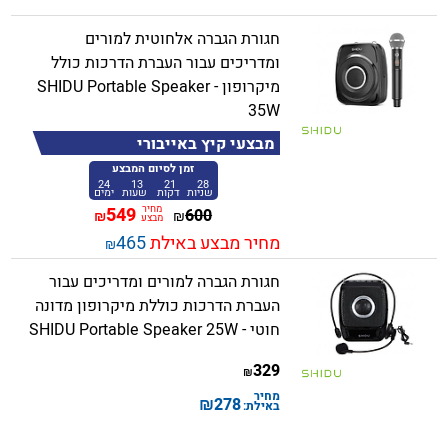
חגורת הגברה אלחוטית למורים
ומדריכים עבור העברת הדרכות כולל
מיקרופון - SHIDU Portable Speaker
35W
מבצעי קיץ באייבורי
זמן לסיום המבצע
24
13
21
28
שניות
דקות
שעות
ימים
מחיר
549
600
₪
₪
מבצע
מחיר מבצע באילת
465
₪
חגורת הגברה למורים ומדריכים עבור
העברת הדרכות כוללת מיקרופון מדונה
חוטי - SHIDU Portable Speaker 25W
329
₪
מחיר
₪
278
באילת: