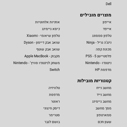
Dell
מוצרים מובילים
אייפון
אוזניות אלחוטיות
אייפד
כיסא גיימינג
טלפון סמסונג
טלפון שיאומי - Xiaomi
נינג'ה גריל - Ninja
שואב אבק דייסון - Dyson
מכונת קפה
שואב אבק שוטף
פלסטיישן 5 - PS5
מקבוק - Apple MacBook
נינטנדו - Nintendo
משחק לנינטנדו סוויץ' - Nintendo
מדפסת HP
Switch
קטגוריות מובילות
מחשב נייח
טלוויזיה
מחשב נייד
מדפסת
מחשב גיימינג
ראוטר
מסך מחשב
דיסק חיצוני
סמארטפון
סטרימר
שעון חכם
בושם לגבר