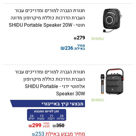
חגורת הגברה למורים ומדריכים עבור
העברת הדרכות כוללת מיקרופון מדונה
חוטי - SHIDU Portable Speaker 20W
279
₪
מחיר
₪
236
באילת:
חגורת הגברה למורים ומדריכים עבור
העברת הדרכות כוללת מיקרופון
אלחוטי ידני - SHIDU Portable
Speaker 30W
מבצעי קיץ באייבורי
זמן לסיום המבצע
24
13
21
28
שניות
דקות
שעות
ימים
מחיר
299
350
₪
₪
מבצע
מחיר מבצע באילת
253
₪