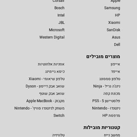
Corsair
Apple
Bosch
Samsung
Intel
HP
JBL
Xiaomi
Microsoft
SanDisk
Western Digital
Asus
Dell
מוצרים מובילים
אייפון
אוזניות אלחוטיות
אייפד
כיסא גיימינג
טלפון סמסונג
טלפון שיאומי - Xiaomi
נינג'ה גריל - Ninja
שואב אבק דייסון - Dyson
מכונת קפה
שואב אבק שוטף
פלסטיישן 5 - PS5
מקבוק - Apple MacBook
נינטנדו - Nintendo
משחק לנינטנדו סוויץ' - Nintendo
מדפסת HP
Switch
קטגוריות מובילות
מחשב נייח
טלוויזיה