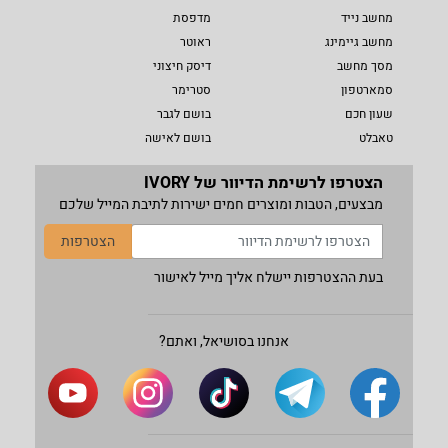
מחשב נייד
מדפסת
מחשב גיימינג
ראוטר
מסך מחשב
דיסק חיצוני
סמארטפון
סטרימר
שעון חכם
בושם לגבר
טאבלט
בושם לאישה
הצטרפו לרשימת הדיוור של IVORY
מבצעים, הטבות ומוצרים חמים ישירות לתיבת המייל שלכם
הצטרפות
בעת ההצטרפות יישלח אליך מייל לאישור
אנחנו בסושיאל, ואתם?