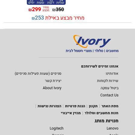
23
16
22
24
שניות
דקות
שעות
ימים
מחיר
299
350
₪
₪
מבצע
מחיר מבצע באילת
253
₪
אנחנו זמינים לשירותכם
אודותינו
סניפים (שעות פעילות סניפים)
שירות לקוחות
יצירת קשר
ביטול עסקה
About Ivory
Contact Us
מפת האתר
תקנון
הגנת פרטיות
הצהרות נגישות
חנות מחשבים וסלולר
מגזין אייבורי
חנויות מותג
Logitech
Lenovo