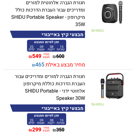
חגורת הגברה אלחוטית למורים
ומדריכים עבור העברת הדרכות כולל
מיקרופון - SHIDU Portable Speaker
35W
מבצעי קיץ באייבורי
זמן לסיום המבצע
25
09
08
15
שניות
דקות
שעות
ימים
מחיר
549
600
₪
₪
מבצע
מחיר מבצע באילת
465
₪
חגורת הגברה למורים ומדריכים עבור
העברת הדרכות כוללת מיקרופון
אלחוטי ידני - SHIDU Portable
Speaker 30W
מבצעי קיץ באייבורי
זמן לסיום המבצע
25
09
08
15
שניות
דקות
שעות
ימים
מחיר
299
350
₪
₪
מבצע