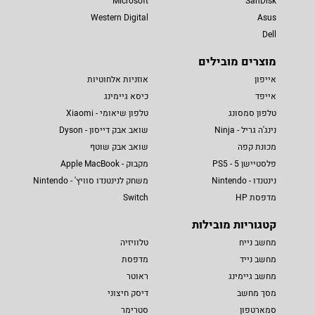
Microsoft
SanDisk
Western Digital
Asus
Dell
מוצרים מובילים
אייפון
אוזניות אלחוטיות
אייפד
כיסא גיימינג
טלפון סמסונג
טלפון שיאומי - Xiaomi
נינג'ה גריל - Ninja
שואב אבק דייסון - Dyson
מכונת קפה
שואב אבק שוטף
פלסטיישן 5 - PS5
מקבוק - Apple MacBook
נינטנדו - Nintendo
משחק לנינטנדו סוויץ' - Nintendo
מדפסת HP
Switch
קטגוריות מובילות
מחשב נייח
טלוויזיה
מחשב נייד
מדפסת
מחשב גיימינג
ראוטר
מסך מחשב
דיסק חיצוני
סמארטפון
סטרימר