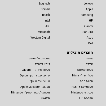
Logitech
Lenovo
Corsair
Apple
Bosch
Samsung
Intel
HP
JBL
Xiaomi
Microsoft
SanDisk
Western Digital
Asus
Dell
מוצרים מובילים
אייפון
אוזניות אלחוטיות
אייפד
כיסא גיימינג
טלפון סמסונג
טלפון שיאומי - Xiaomi
נינג'ה גריל - Ninja
שואב אבק דייסון - Dyson
מכונת קפה
שואב אבק שוטף
פלסטיישן 5 - PS5
מקבוק - Apple MacBook
נינטנדו - Nintendo
משחק לנינטנדו סוויץ' - Nintendo
מדפסת HP
Switch