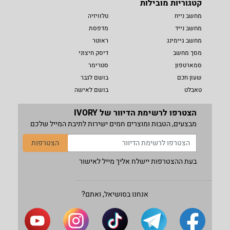
קטגוריות מובילות
מחשב נייח
טלוויזיה
מחשב נייד
מדפסת
מחשב גיימינג
ראוטר
מסך מחשב
דיסק חיצוני
סמארטפון
סטרימר
שעון חכם
בושם לגבר
טאבלט
בושם לאישה
הצטרפו לרשימת הדיוור של IVORY
מבצעים, הטבות ומוצרים חמים ישירות לתיבת המייל שלכם
הצטרפות
בעת ההצטרפות יישלח אליך מייל לאישור
אנחנו בסושיאל, ואתם?