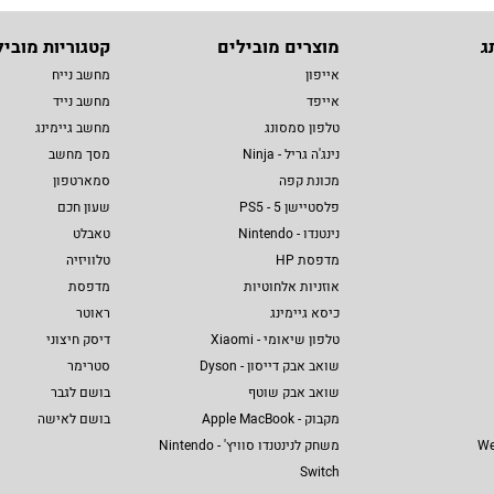
ג
מוצרים מובילים
קטגוריות מוביל
אייפון
מחשב נייח
אייפד
מחשב נייד
טלפון סמסונג
מחשב גיימינג
נינג'ה גריל - Ninja
מסך מחשב
מכונת קפה
סמארטפון
פלסטיישן 5 - PS5
שעון חכם
נינטנדו - Nintendo
טאבלט
מדפסת HP
טלוויזיה
אוזניות אלחוטיות
מדפסת
כיסא גיימינג
ראוטר
טלפון שיאומי - Xiaomi
דיסק חיצוני
שואב אבק דייסון - Dyson
סטרימר
שואב אבק שוטף
בושם לגבר
מקבוק - Apple MacBook
בושם לאישה
We
משחק לנינטנדו סוויץ' - Nintendo
Switch