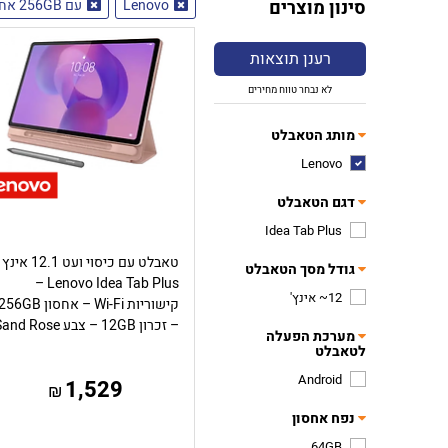
סינון מוצרים
Lenovo
עם 256GB אחסון
רענן תוצאות
לא נבחר טווח מחירים
מותג הטאבלט
Lenovo
דגם הטאבלט
Idea Tab Plus
טאבלט עם כיסוי ועט 12.1 אינץ
גודל מסך הטאבלט
Lenovo Idea Tab Plus –
12~ אינץ'
קישוריות Wi-Fi – אחסון 56GB
– זכרון 12GB – צבע Sand Rose
מערכת הפעלה
לטאבלט
Android
1,529
₪
נפח אחסון
64GB