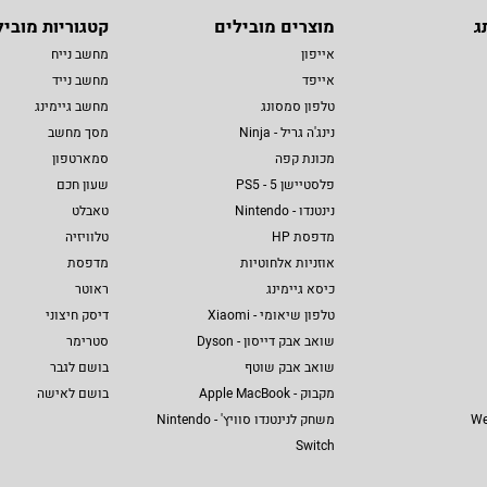
ג
מוצרים מובילים
קטגוריות מוביל
אייפון
מחשב נייח
אייפד
מחשב נייד
טלפון סמסונג
מחשב גיימינג
נינג'ה גריל - Ninja
מסך מחשב
מכונת קפה
סמארטפון
פלסטיישן 5 - PS5
שעון חכם
נינטנדו - Nintendo
טאבלט
מדפסת HP
טלוויזיה
אוזניות אלחוטיות
מדפסת
כיסא גיימינג
ראוטר
טלפון שיאומי - Xiaomi
דיסק חיצוני
שואב אבק דייסון - Dyson
סטרימר
שואב אבק שוטף
בושם לגבר
מקבוק - Apple MacBook
בושם לאישה
We
משחק לנינטנדו סוויץ' - Nintendo
Switch