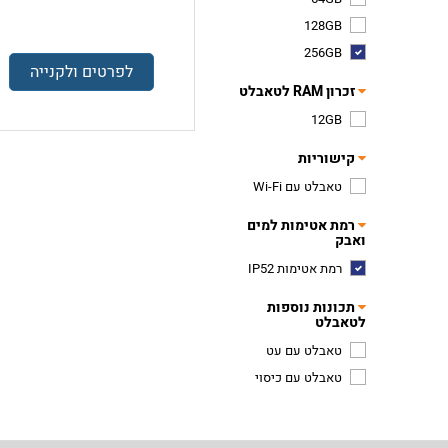
128GB
256GB
לפרטים ולקנייה
זכרון RAM לטאבלט
12GB
קישוריות
טאבלט עם Wi-Fi
רמת אטימות למים
ואבק
רמת אטימות IP52
תכונות נוספות
לטאבלט
טאבלט עם עט
טאבלט עם כיסוי