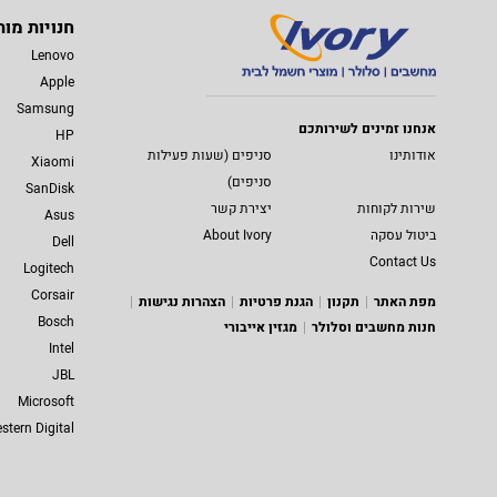
חנויות מות
Lenovo
Apple
Samsung
אנחנו זמינים לשירותכם
HP
אודותינו
סניפים (שעות פעילות
Xiaomi
סניפים)
SanDisk
שירות לקוחות
יצירת קשר
Asus
ביטול עסקה
About Ivory
Dell
Contact Us
Logitech
Corsair
מפת האתר
תקנון
הגנת פרטיות
הצהרות נגישות
Bosch
חנות מחשבים וסלולר
מגזין אייבורי
Intel
JBL
Microsoft
stern Digital