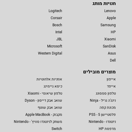
חנויות מותג
Logitech
Lenovo
Corsair
Apple
Bosch
Samsung
Intel
HP
JBL
Xiaomi
Microsoft
SanDisk
Western Digital
Asus
Dell
מוצרים מובילים
אייפון
אוזניות אלחוטיות
אייפד
כיסא גיימינג
טלפון סמסונג
טלפון שיאומי - Xiaomi
נינג'ה גריל - Ninja
שואב אבק דייסון - Dyson
מכונת קפה
שואב אבק שוטף
פלסטיישן 5 - PS5
מקבוק - Apple MacBook
נינטנדו - Nintendo
משחק לנינטנדו סוויץ' - Nintendo
מדפסת HP
Switch