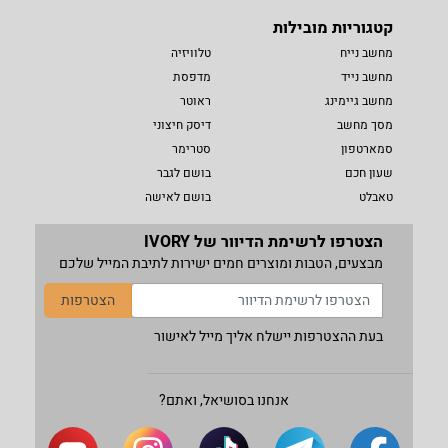
קטגוריות מובילות
מחשב נייח
טלוויזיה
מחשב נייד
מדפסת
מחשב גיימינג
ראוטר
מסך מחשב
דיסק חיצוני
סמארטפון
סטרימר
שעון חכם
בושם לגבר
טאבלט
בושם לאישה
הצטרפו לרשימת הדיוור של IVORY
מבצעים, הטבות ומוצרים חמים ישירות לתיבת המייל שלכם
הצטרפות
בעת ההצטרפות יישלח אליך מייל לאישור
אנחנו בסושיאל, ואתם?