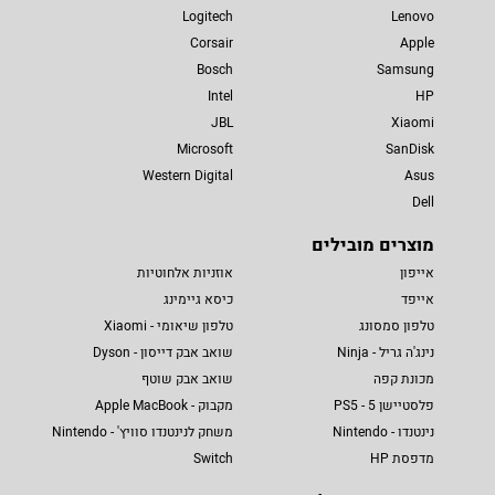
Logitech
Lenovo
Corsair
Apple
Bosch
Samsung
Intel
HP
JBL
Xiaomi
Microsoft
SanDisk
Western Digital
Asus
Dell
מוצרים מובילים
אייפון
אוזניות אלחוטיות
אייפד
כיסא גיימינג
טלפון סמסונג
טלפון שיאומי - Xiaomi
נינג'ה גריל - Ninja
שואב אבק דייסון - Dyson
מכונת קפה
שואב אבק שוטף
פלסטיישן 5 - PS5
מקבוק - Apple MacBook
נינטנדו - Nintendo
משחק לנינטנדו סוויץ' - Nintendo
מדפסת HP
Switch