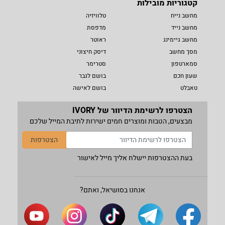
קטגוריות מובילות
מחשב נייח
טלוויזיה
מחשב נייד
מדפסת
מחשב גיימינג
ראוטר
מסך מחשב
דיסק חיצוני
סמארטפון
סטרימר
שעון חכם
בושם לגבר
טאבלט
בושם לאישה
הצטרפו לרשימת הדיוור של IVORY
מבצעים, הטבות ומוצרים חמים ישירות לתיבת המייל שלכם
הצטרפות
בעת ההצטרפות יישלח אליך מייל לאישור
אנחנו בסושיאל, ואתם?