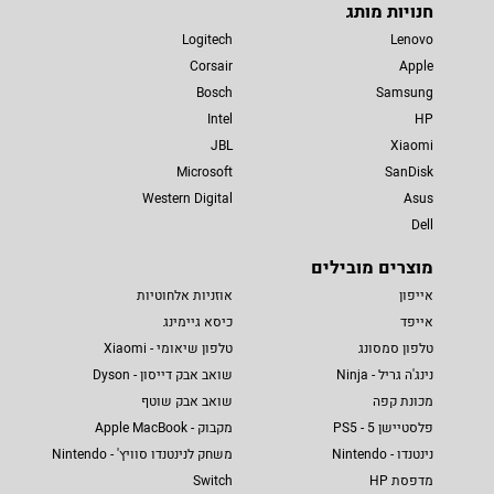
חנויות מותג
Logitech
Lenovo
Corsair
Apple
Bosch
Samsung
Intel
HP
JBL
Xiaomi
Microsoft
SanDisk
Western Digital
Asus
Dell
מוצרים מובילים
אייפון
אוזניות אלחוטיות
אייפד
כיסא גיימינג
טלפון סמסונג
טלפון שיאומי - Xiaomi
נינג'ה גריל - Ninja
שואב אבק דייסון - Dyson
מכונת קפה
שואב אבק שוטף
פלסטיישן 5 - PS5
מקבוק - Apple MacBook
נינטנדו - Nintendo
משחק לנינטנדו סוויץ' - Nintendo
מדפסת HP
Switch