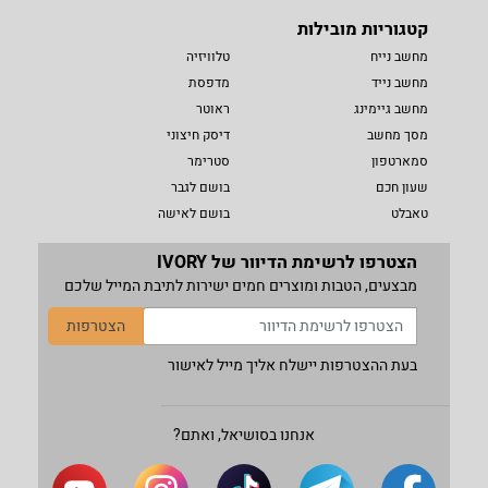
קטגוריות מובילות
מחשב נייח
טלוויזיה
מחשב נייד
מדפסת
מחשב גיימינג
ראוטר
מסך מחשב
דיסק חיצוני
סמארטפון
סטרימר
שעון חכם
בושם לגבר
טאבלט
בושם לאישה
הצטרפו לרשימת הדיוור של IVORY
מבצעים, הטבות ומוצרים חמים ישירות לתיבת המייל שלכם
הצטרפות
בעת ההצטרפות יישלח אליך מייל לאישור
אנחנו בסושיאל, ואתם?