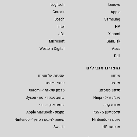
Logitech
Lenovo
Corsair
Apple
Bosch
Samsung
Intel
HP
JBL
Xiaomi
Microsoft
SanDisk
Western Digital
Asus
Dell
מוצרים מובילים
אייפון
אוזניות אלחוטיות
אייפד
כיסא גיימינג
טלפון סמסונג
טלפון שיאומי - Xiaomi
נינג'ה גריל - Ninja
שואב אבק דייסון - Dyson
מכונת קפה
שואב אבק שוטף
פלסטיישן 5 - PS5
מקבוק - Apple MacBook
נינטנדו - Nintendo
משחק לנינטנדו סוויץ' - Nintendo
מדפסת HP
Switch