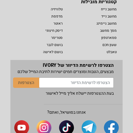
קטגוריות מובילות
מחשב נייח
טלוויזיה
מחשב נייד
מדפסת
מחשב גיימינג
ראוטר
מסך מחשב
דיסק חיצוני
סמארטפון
סטרימר
שעון חכם
בושם לגבר
טאבלט
בושם לאישה
הצטרפו לרשימת הדיוור של IVORY
מבצעים, הטבות ומוצרים חמים ישירות לתיבת המייל שלכם
הצטרפות
בעת ההצטרפות יישלח אליך מייל לאישור
אנחנו בסושיאל, ואתם?